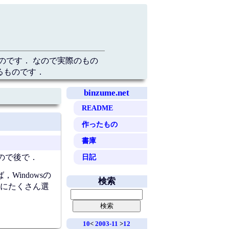
のです． なので実際のもの
るものです．
binzume.net
README
作ったもの
書庫
日記
ので後で．
indowsの
検索
にたくさん選
10
<
2003-11
>
12