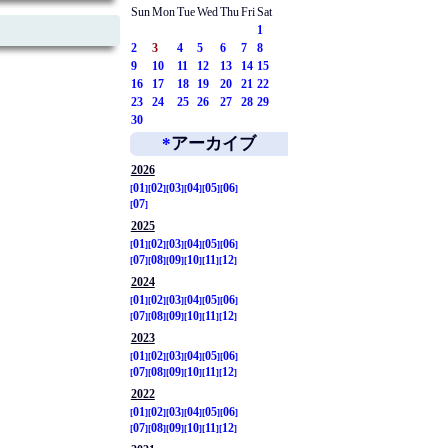
Sun
Mon
Tue
Wed
Thu
Fri
Sat
1
2
3
4
5
6
7
8
9
10
11
12
13
14
15
16
17
18
19
20
21
22
23
24
25
26
27
28
29
30
*
アーカイブ
2026
01
02
03
04
05
06
07
2025
01
02
03
04
05
06
07
08
09
10
11
12
2024
01
02
03
04
05
06
07
08
09
10
11
12
2023
01
02
03
04
05
06
07
08
09
10
11
12
2022
01
02
03
04
05
06
07
08
09
10
11
12