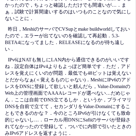
かったので，ちょっと確認しただけでも間違いが…．ま
ぁ，試験で計算間違いするのはいつものことなので気にし
ないことに．
昨日，MeshiのサーバでCVSupとmake buildworldしておい
たので，エラーが出てないのを確認して再起動．5.3-
BETA4になってました．RELEASEになるのが待ち遠し
い．
IPv6はNATも無しにLAN内から通信できるのがいいです
ね．設定自体はIPv4よりもよっぽど簡単です．ただ，アド
レスを覚えにくいのが問題．最低でも48ビットは覚えない
とだからなぁ(＜覚えるものじゃない)．MeshiにIPv6のアド
レスをDNSに登録して欲しいと頼んだら，Value-Domainの
Web上の管理画面でAAAAレコードが選べない…だめじゃ
ん．ここは自前でDNS立てるしか．というか，プライマリ
DNSを自前で立てて，セカンダリをValue-Domainにするこ
ともできるのかな？．今のところIPv6が引けなくても致命
的じゃないし…．ローカル用DNSにSafiiのサーバが登録さ
れてなかったので登録して，ついでに内部で引いたときの
みIPv6アドレスを返すように．