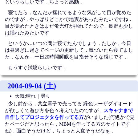
というらしいです．ちょっと感動．
寝てたら，なんだか揺れてるような気がして目が覚めた
のですが，やっぱりどこかで地震があったみたいですね．
目が覚めたときはまだ蛍光灯が揺れてたので，長野も少し
は揺れたみたいです
というか…いつの間に寝てたんでしょう．たしか，今日
は昼過ぎに起きてページの更新して，気づいたら寝てまし
た．なんか，一日20時間睡眠を目指せそうな感じです．
もうすぐ試験らしいです．
2004-09-04 (土)
天気:晴れ｜曇り
少し前から，共立電子で売ってる 緑色レーザダイオード
が欲しくて遊び方を色々考えてたのですが，
スキャナまで
自作してプロジェクタを作ってる方
がいました(何処かで見
たページだと思ったら，MBMを作ってる方のサイトです
ね)．面白そうだけど，ちょっと大変そうだなぁ．