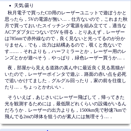
天気:曇り
秋月電子で買ったCD用のレーザーユニットで遊ぼうかと
思ったら，5Vの電源が無い…．仕方ないので，これまた秋
月で買っておいたスイッチング電源を組み立てて，適当な
ACアダプタにつないで5Vを得る．とりあえず，レーザー
は785nmで赤外線なので，良く見ないと光ってるのが分か
りません．でも，出力は結構あるので，覗くと危ないで
す……．それよりも，ハーフミラーとか，レーザー用のレ
ンズとかが遊べそう．やっぱり，緑色レーザー買うか…．
夜，部屋から見える道路の真ん中に最近良く見る黒猫が
いたので，レーザーポインタで遊ぶ．路面の赤い点を必死
で追いかけてました．グルグル回ったり，家の前を往復し
たり…．ちょっとかわいい．
そういえば，あじさいにレーザー飛ばして，帰ってきた
光を観測するためには，最低限どれくらいの設備がいるん
だろうか．レーザーの出力よりも，1500km先で秒速7kmで
飛んでる2mの球体を狙うのが素人には無理そう…．