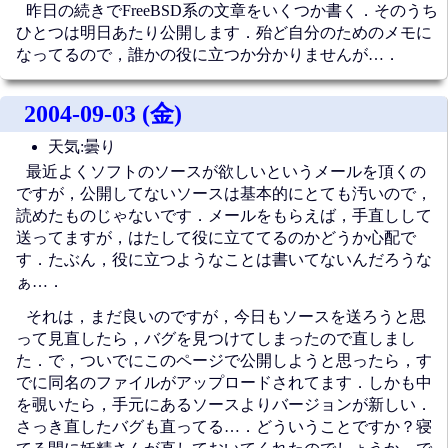
昨日の続きでFreeBSD系の文章をいくつか書く．そのうち
ひとつは明日あたり公開します．殆ど自分のためのメモに
なってるので，誰かの役に立つか分かりませんが…．
2004-09-03 (金)
天気:曇り
最近よくソフトのソースが欲しいというメールを頂くの
ですが，公開してないソースは基本的にとても汚いので，
読めたものじゃないです．メールをもらえば，手直しして
送ってますが，はたして役に立ててるのかどうか心配で
す．たぶん，役に立つようなことは書いてないんだろうな
ぁ…．
それは，まだ良いのですが，今日もソースを送ろうと思
って見直したら，バグを見つけてしまったので直しまし
た．で，ついでにこのページで公開しようと思ったら，す
でに同名のファイルがアップロードされてます．しかも中
を覗いたら，手元にあるソースよりバージョンが新しい．
さっき直したバグも直ってる…．どういうことですか？寝