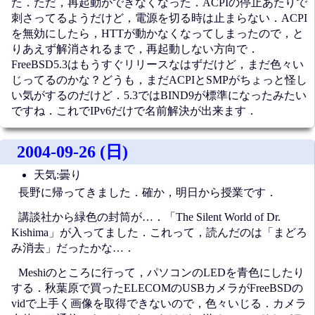
た．ただ，再起動ができなくなった．ACPIの停止あたりで
刺さってるようだけど，電源を切る時は止まらない．ACPI
を無効にしたら，HTTが動かなくなってしまったので，と
りあえず解消されるまで，再起動しない方向で．
FreeBSD5.3はもうすぐリリースなはずだけど，まだ色々い
じってるのかな？どうも，まだACPIとSMPがちょっと怪し
い気がするのだけど．5.3ではBIND9が標準になったみたい
ですね．これでIPv6だけで名前解決が出来ます．
2004-09-26 (日)
天気:曇り
長野に帰ってきました．確か，明日から授業です．
講談社から緑色の封筒が…．「The Silent World of Dr.
Kishima」が入ってました．これって，読んだのは「まどろ
み消去」だったかな…．
Meshiのところに行って，パソコンのLEDを青色にしたり
する．秋葉原で買ったELECOMのUSBカメラがFreeBSDの
vidで上手く画像を取得できないので，色々いじる．カメラ