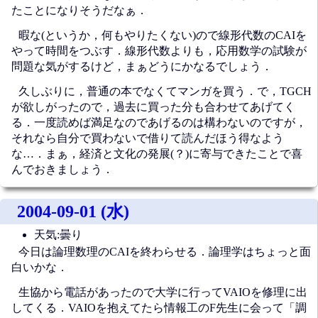
たことになりそうだなぁ．
暇な(というか，何もやりたくない)ので線形代数のCAIを
やって時間をつぶす．線形代数よりも，応用数学の試験が
問題な気がするけど，まぁどうにかなるでしょう．
久しぶりに，普通の本でなくてマンガを買う．で，TGCH
が欲しがったので，過去に買った分も合わせてあげてく
る．一度読めば満足なのであげるのは構わないのですが，
それなら自分で買わないで借りて読んだほう得なよう
な…．まぁ，経済と文化の発展(？)に寄与できたことで喜
んでおきましょう．
2004-09-01 (水)
天気:曇り
今日は論理数理のCAIを終わらせる．論理学はちょっと面
白いかな．
生協から電話があったので大学に行ってVAIOを修理に出
してくる．VAIOを抱えてたら情報工のF先生に会って「調