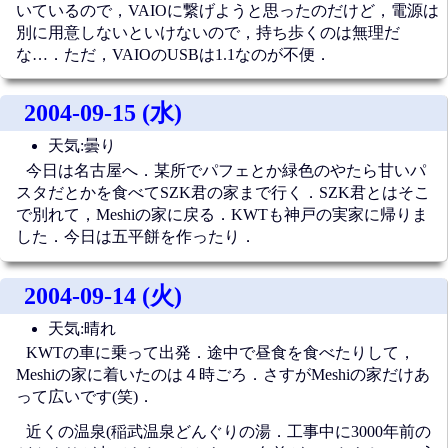
いているので，VAIOに繋げようと思ったのだけど，電源は
別に用意しないといけないので，持ち歩くのは無理だ
な…．ただ，VAIOのUSBは1.1なのが不便．
2004-09-15 (水)
天気:曇り
今日は名古屋へ．某所でパフェとか緑色のやたら甘いパ
スタだとかを食べてSZK君の家まで行く．SZK君とはそこ
で別れて，Meshiの家に戻る．KWTも神戸の実家に帰りま
した．今日は五平餅を作ったり．
2004-09-14 (火)
天気:晴れ
KWTの車に乗って出発．途中で昼食を食べたりして，
Meshiの家に着いたのは４時ごろ．さすがMeshiの家だけあ
って広いです(笑)．
近くの温泉(稲武温泉どんぐりの湯．工事中に3000年前の