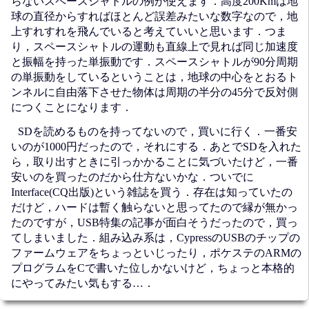
らないスペースシャトルの例が使えます．高度200Kmは地
球の直径からすればほとんど誤差みたいな数字なので，地
上すれすれを飛んでいると考えていいと思います．つま
り，スペースシャトルの運動も直線上で見れば同じ加速度
と振幅を持った単振動です．スペースシャトルが90分周期
の単振動をしているということは，地球の中心をとおるト
ンネルに自由落下させた物体は周期の半分の45分で反対側
につくことになります．
SDを読めるものを持ってないので，買いに行く．一番安
いのが1000円だったので，それにする．あとでSDを入れた
ら，取り出すときに引っかかることに気づいたけど，一番
安いのを買ったのだから仕方ないかな．ついでに
Interface(CQ出版)という雑誌を買う．存在は知っていたの
だけど，ハードは暫く触らないと思ってたので縁が無かっ
たのですが，USB特集の記事が面白そうだったので，買っ
てしまいました．組み込み系は，CypressのUSBのチップの
ファームウェアをちょっといじったり，ポケステのARMの
プログラムをCで書いた位しかないけど，ちょっと本格的
にやってみたい気もする…．