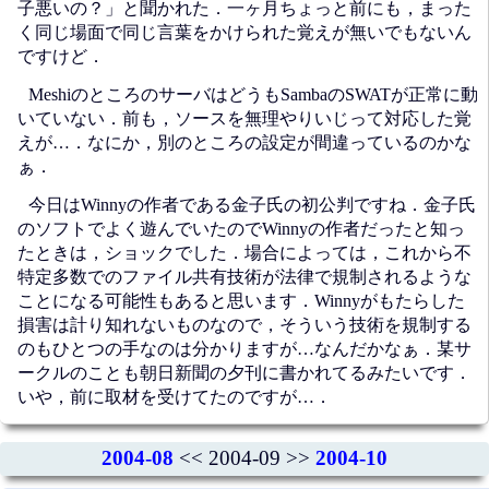
子悪いの？」と聞かれた．一ヶ月ちょっと前にも，まった
く同じ場面で同じ言葉をかけられた覚えが無いでもないん
ですけど．
MeshiのところのサーバはどうもSambaのSWATが正常に動
いていない．前も，ソースを無理やりいじって対応した覚
えが…．なにか，別のところの設定が間違っているのかな
ぁ．
今日はWinnyの作者である金子氏の初公判ですね．金子氏
のソフトでよく遊んでいたのでWinnyの作者だったと知っ
たときは，ショックでした．場合によっては，これから不
特定多数でのファイル共有技術が法律で規制されるような
ことになる可能性もあると思います．Winnyがもたらした
損害は計り知れないものなので，そういう技術を規制する
のもひとつの手なのは分かりますが…なんだかなぁ．某サ
ークルのことも朝日新聞の夕刊に書かれてるみたいです．
いや，前に取材を受けてたのですが…．
2004-08
<< 2004-09 >>
2004-10