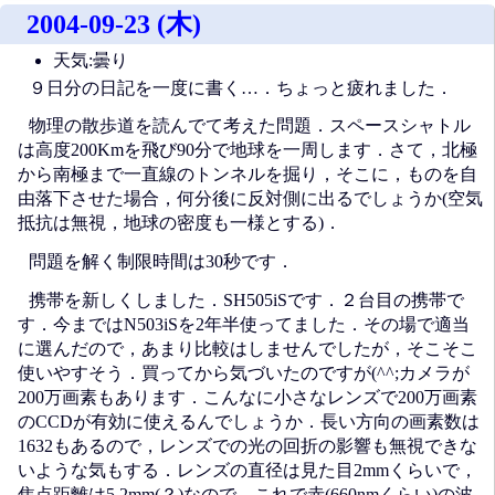
2004-09-23 (木)
天気:曇り
９日分の日記を一度に書く…．ちょっと疲れました．
物理の散歩道を読んでて考えた問題．スペースシャトル
は高度200Kmを飛び90分で地球を一周します．さて，北極
から南極まで一直線のトンネルを掘り，そこに，ものを自
由落下させた場合，何分後に反対側に出るでしょうか(空気
抵抗は無視，地球の密度も一様とする)．
問題を解く制限時間は30秒です．
携帯を新しくしました．SH505iSです．２台目の携帯で
す．今まではN503iSを2年半使ってました．その場で適当
に選んだので，あまり比較はしませんでしたが，そこそこ
使いやすそう．買ってから気づいたのですが(^^;カメラが
200万画素もあります．こんなに小さなレンズで200万画素
のCCDが有効に使えるんでしょうか．長い方向の画素数は
1632もあるので，レンズでの光の回折の影響も無視できな
いような気もする．レンズの直径は見た目2mmくらいで，
焦点距離は5.2mm(？)なので，これで赤(660nmくらい)の波