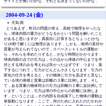
サイトとか無いのかな．それとも決まってないのかな．
2004-09-24 (金)
天気:雨
とりあえず，昨日の問題の答え．高校で物理をやったな
ら，球体内部の重力がどうなるかという問題を解いたこと
があると思いますが，真面目に計算するとちょっと(かな
り)30秒で解くには無理があります．しかも，地球の直径や
質量が与えられてないので，スペースシャトルの運動か
ら，それらを求めたりすると，かなり時間がかかります．
球体内部の点での引力は，その点から球体の中心までを半
径とする球のみを考えれば良かったはずです．つまり，落
下するにつれて，引力がどんどん小さくなります．引力の
変化の仕方を考えると，その物体に引力を及ぼすと見なし
ている球の体積と質量は距離の３乗に比例します．そし
て，ある質量の物体同士の引力は距離の２乗に反比例して
います．つまり，引力は球の中心からの距離に比例しま
す．ということは…その内部を自由落下した物体の運動は
単振動になります．ここで，何のために入れたのだかわか