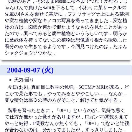
試験のあと，そのままMeshiに松本までつれてかれる．じ
ゃんけんで負けたSafiiを下ろして，代わりに某サークルの
先輩のIさんを乗せて某所に．フォッサマグナ上にある某湖
や変な植物や変なキノコの写真を撮ってきました．変な植
物の方は，図鑑か何かで似たようなものを見たことがあっ
たので，調べてみると腐生植物というらしいです．明らか
に葉緑体を持ってないこの植物は想像通り根から吸収した
養分のみで生きてるようです．今回見つけたのは，たぶん
シャクジョウソウかな．
2004-09-07 (火)
天気:曇り
今日は少し真面目に数学の勉強．SOTMとMRIが来る．ど
こかで見た形でも，やってみるとややこしい…．なんか，
変な積分は高３の時の方がそこそこ解けてた気がする．
階乗を習ったときに，「0!=1」というのが，気持ち悪く
て仕方が無かった覚えがありますが，Γ(ガンマ)関数を見て
やっと納得．Γ関数なんか無くても，「0!=1」でないと辻褄
が合わないのは，分かってましたが，すっきりしました．