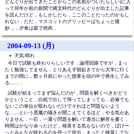
どんぐりが出てきたことからこの名前がついたらしい)に入
って何年か前の新聞で縄文時代のどんぐりが出土した記事
を読んだけど，もしかしたら，ここのことだったのかもし
れない．ただ，マスコットのグリッピーはちょっと微
妙…．夕食は庭で焼肉．
2004-09-13 (月)
天気:晴れ
今日で試験も終わりらしいです．論理回路ですが，まっ
たく勉強してません．とりあえず朝起きてから大学に行く
までの間に，数ヶ月前にやった授業を頭の中で再生してみ
る……．
試験が始まってまず悩んだのが，問題を解くべきかどう
かということ．白紙で出して帰ってしまっても，必修でも
ないこの単位が取れないだけでそれほど問題ないよう
な……という悪魔の囁きが聞こえてくるほど，やる気があ
りません．一応，一通り問題を解いて適当に解答を書く．
時間はかなり余ったけど，検算する気もないので，ぼけー
っとみんなが終わるのを待って提出．まったく検算してな