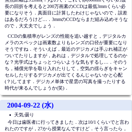
長の回折を考えると200万画素のCCDは最低3mmくらい必
要になりそう．真面目に計算したわけじゃないので，誤差
はあるだろうけど…．3mmのCCDならまだ組み込めそうな
ので，大丈夫でしょう．
CCDの集積率がレンズの性能を追い越すと，デジタルカ
メラのスペックは画素数よりもレンズの口径が重要になり
そうですね．そういえば，最近のデジカメは手ぶれ補正が
ついてたりしますが，あれは，デジタルで処理してるのか
な？光学式はちょっとつらいような気もするし…．そのう
ち，補償光学を取り入れたりして，空気の揺らぎをキャン
セルしたりするデジカメが出てくるんじゃないかと心配
(？)してます．デジカメ単体で星雲の写真を撮ったりする
時代が来るんでしょうか(笑)．
2004-09-22 (水)
天気:曇り
今日は歯医者に行ってきました．次は10/1くらいでと言わ
れたのですが，27から授業なんですけど．そう言ったら，