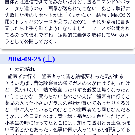
自体とは通信できてるみたいだけど，送るコマンドやパラ
メータが違うのか，画像が送られてこない．あと，取得に
失敗した後のリセットが上手くいかない．結局，MacOS X
用のドライバのソースを見つけたので，それを参考に書き
直したら上手く動くようになりました．ソースが公開され
てるのって便利ですね．定期的に画像を取得してWebカメ
ラとして公開しておく．
2004-09-25 (土)
天気:晴れ
歯医者に行く．歯医者って昔と結構変わった気がする．
そういえば，昔は診察台の横でガスの火が付けてあったけ
ど，見かけない．熱で殺菌したりする必要は無くなったと
いうことかな．変わらないものといえば，歯医者に行くと
薬品の入った小さいガラスの容器が置いてあったりするけ
ど，中に入っているものはどこの歯医者でも同じなんだろ
うか…．今日見たのは，青・緑・褐色の３色だったけど，
小学生の時に行ってたとこには，加えて透明と黄土色っぽ
い容器とかもあった．色事に何が入っているか解説してる