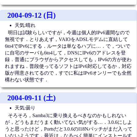
2004-09-12 (日)
天気:晴れ
明日は試験らしいですが，今週は個人的IPv6週間なので
無視です．とりあえず，VAIOをADSLモデムに直結して
6to4でIPv6にする．ルータは単なるハブに…．で，ついで
に自宅のサーバも6to4して，DNSにIPv6のアドレスを登
録．普通にブラウザからアクセスしても，IPv6の方が使わ
れますね．普段使ってるソフトはIPv6対応してるか，対応
版が用意されてるので，すでに私はIPv6オンリーでも全然
構わない状態です．
2004-09-11 (土)
天気:曇り
そろそろ，Samba3に乗り換えるべきなのかもしれない
が，どうもまだうまく動いてない気がする…．3.0.6にしよ
うと思ったけど，Portsだと3.0.6のI18Nパッチがまだ入って
いないようです．最近は，なるべく簡単にインストールす