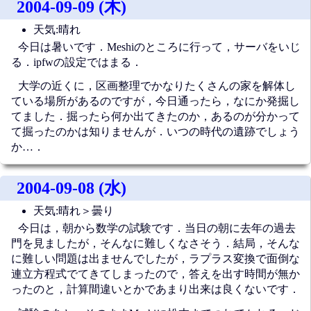
2004-09-09 (木)
天気:晴れ
今日は暑いです．Meshiのところに行って，サーバをいじ
る．ipfwの設定ではまる．
大学の近くに，区画整理でかなりたくさんの家を解体し
ている場所があるのですが，今日通ったら，なにか発掘し
てました．掘ったら何か出てきたのか，あるのが分かって
て掘ったのかは知りませんが．いつの時代の遺跡でしょう
か…．
2004-09-08 (水)
天気:晴れ＞曇り
今日は，朝から数学の試験です．当日の朝に去年の過去
門を見ましたが，そんなに難しくなさそう．結局，そんな
に難しい問題は出ませんでしたが，ラプラス変換で面倒な
連立方程式でてきてしまったので，答えを出す時間が無か
ったのと，計算間違いとかであまり出来は良くないです．