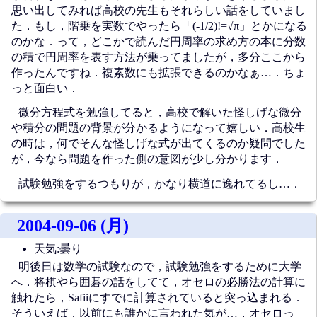
思い出してみれば高校の先生もそれらしい話をしていまし
た．もし，階乗を実数でやったら「(-1/2)!=√π」とかになる
のかな．って，どこかで読んだ円周率の求め方の本に分数
の積で円周率を表す方法が乗ってましたが，多分ここから
作ったんですね．複素数にも拡張できるのかなぁ…．ちょ
っと面白い．
微分方程式を勉強してると，高校で解いた怪しげな微分
や積分の問題の背景が分かるようになって嬉しい．高校生
の時は，何でそんな怪しげな式が出てくるのか疑問でした
が，今なら問題を作った側の意図が少し分かります．
試験勉強をするつもりが，かなり横道に逸れてるし…．
2004-09-06 (月)
天気:曇り
明後日は数学の試験なので，試験勉強をするために大学
へ．将棋やら囲碁の話をしてて，オセロの必勝法の計算に
触れたら，Safiiにすでに計算されていると突っ込まれる．
そういえば，以前にも誰かに言われた気が…．オセロっ