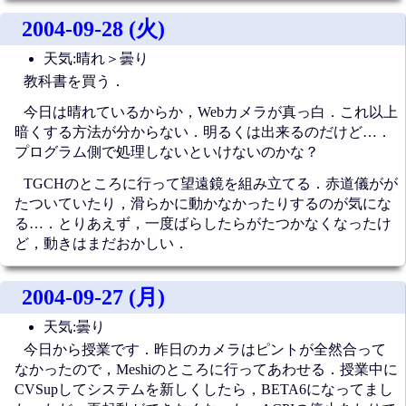
2004-09-28 (火)
天気:晴れ＞曇り
教科書を買う．
今日は晴れているからか，Webカメラが真っ白．これ以上
暗くする方法が分からない．明るくは出来るのだけど…．
プログラム側で処理しないといけないのかな？
TGCHのところに行って望遠鏡を組み立てる．赤道儀がが
たついていたり，滑らかに動かなかったりするのが気にな
る…．とりあえず，一度ばらしたらがたつかなくなったけ
ど，動きはまだおかしい．
2004-09-27 (月)
天気:曇り
今日から授業です．昨日のカメラはピントが全然合って
なかったので，Meshiのところに行ってあわせる．授業中に
CVSupしてシステムを新しくしたら，BETA6になってまし