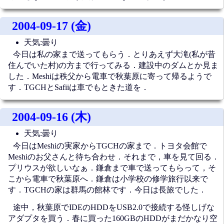
2004-09-17 (金)
天気:曇り
今日は私の家まで送ってもらう．とりあえず大滝(私が昔
住んでいた村)の方まで行ってみる．建設中のダムとか見ま
した．Meshiは秩父から電車で秋葉原に寄って帰るようで
す．TGCHとSafiiは車でもときた道を．
2004-09-16 (木)
天気:曇り
今日はMeshiの実家からTGCHの家まで．トヨタ会館で
Meshiのお父さんと待ち合わせ．それまで，車を見て回る．
プリウスが欲しいなぁ．鎌倉まで車で送ってもらって，そ
こから電車で秋葉原へ．鎌倉は小学校の修学旅行以来で
す．TGCHの家は群馬の館林です．今日は長旅でした．
途中，秋葉原でIDEのHDDをUSB2.0で接続する怪しげな
アダプタを買う．春に買った160GBのHDDがまだかなり空