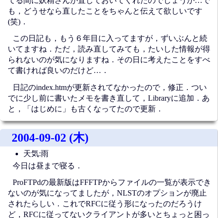
てる間に妖精さんが直しておいてくれたのでしょうか…で
も，どうせなら直したことをちゃんと伝えて欲しいです
(笑)．
この日記も，もう６年目に入ってますが，ずいぶんと続
いてますね．ただ，読み直してみても，たいした情報が得
られないのが気になりますね．その日に考えたことをすべ
て書ければ良いのだけど…．
日記のindex.htmが更新されてなかったので，修正．つい
でに少し前に書いたメモを書き直して，Libraryに追加．あ
と，「はじめに」も古くなってたので更新．
2004-09-02 (木)
天気:雨
今日は昼まで寝る．
ProFTPdの最新版はFFFTPからファイルの一覧が表示でき
ないのが気になってましたが，NLSTのオプションが廃止
されたらしい．これでRFCに従う形になったのだろうけ
ど，RFCに従ってないクライアントが多いとちょっと困っ