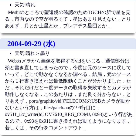
天気:晴れ
Meshiのところで望遠鏡の確認のためTGCHの所で星を見
る．市内なので空が明るくて，星はあまり見えない．とり
あえず，月とか土星とか，プレアデス星団とか．
2004-09-29 (水)
天気:晴れ＞曇り
Webカメラから画像を取得するvidをいじる．通信部分は
殆ど書き直してしまったので，今度は元のソースに戻して
いって，どこで動かなくなるか調べる．結局，元のソース
から１行書き換えれば最低限動くことが分かりました．た
だ，それだけだと一度データの取得を失敗するとカメラが
動作しなくなる．このあたりは，まだ良く分からない．と
りあえず，ports/graphic/vidでELECOMのUSBカメラが動か
ないという方は，files/patch-aaの199行目に，
ov511_i2c_write(fd, OV7610_REG_COMJ, 0x93)という行があ
るので，0x93を0x91に書き換えれば動くようになります．
若しくは，その行をコメントアウト．