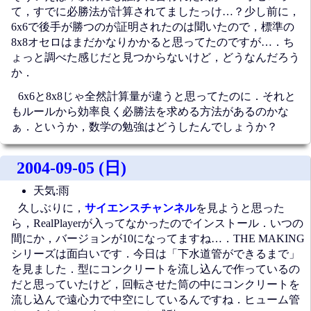
て，すでに必勝法が計算されてましたっけ…？少し前に，
6x6で後手が勝つのが証明されたのは聞いたので，標準の
8x8オセロはまだかなりかかると思ってたのですが…．ち
ょっと調べた感じだと見つからないけど，どうなんだろう
か．
6x6と8x8じゃ全然計算量が違うと思ってたのに．それと
もルールから効率良く必勝法を求める方法があるのかな
ぁ．というか，数学の勉強はどうしたんでしょうか？
2004-09-05 (日)
天気:雨
久しぶりに，
サイエンスチャンネル
を見ようと思った
ら，RealPlayerが入ってなかったのでインストール．いつの
間にか，バージョンが10になってますね…．THE MAKING
シリーズは面白いです．今日は「下水道管ができるまで」
を見ました．型にコンクリートを流し込んで作っているの
だと思っていたけど，回転させた筒の中にコンクリートを
流し込んで遠心力で中空にしているんですね．ヒューム管