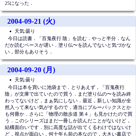
25になった．
2004-09-21 (火)
天気:曇り
今日は読書．「百鬼夜行 陰」を読む．やっと半分．なん
だか読むペースが遅い．塗り仏〜を読んでないと気づかな
い，部分もありそう．
2004-09-20 (月)
天気:曇り
今日は本を買いに池袋まで．とりあえず，「百鬼夜行
陰」が文庫で出ていたので買う．まだ塗り仏の〜を読み終
わってないけど，まぁ気にしない．最近，新しい知識が全
然入って来ない気がするので，適当にブルーバックスとか
も何冊か．さらに「物理の散歩道 第４」も見かけたので買
う．このシリーズはまだ一冊しか読んだことがないけど，
結構面白いです．別に高度な話が出てくるわけではないけ
ど，視点が面白い．何十年も前の本なので，大きい書店で