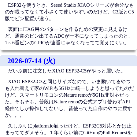
ESP32を使うとき、Seeed Studio XIAOシリーズが余分なも
のが載ってなくて小さくて使いやすいのだけど、C3版とC5
版でピン配置が違う。
裏面にJTAG用のパターンを作るための変更に見えるけ
ど、通常のピン出てるADCが一本になってしまったのと、
1～6番ピンのGPIOが連番じゃなくなってて覚えにくい。
2026-07-14 (火)
だいぶ前に注文したXIAO ESP32-C5がやっと届いた。
XIAO ESP32-C3と同じサイズなので、いま動いてるやつ
も入れ替えて家のWiFiも5GHzに統一しようと思ってたのだ
けど、スマートリモコンのNature remoが5GHz非対応だっ
た。そもそも、普段はNature remoの公式アプリ使わずAPI
経由でしか操作してないし、昔使ってた自作のやつに戻す
か。。。
久しぶりにplatform.io触ったけど、ESP32C5対応とかは止
まっててダメそう。１年くらい前にGitHubのPull Requestを