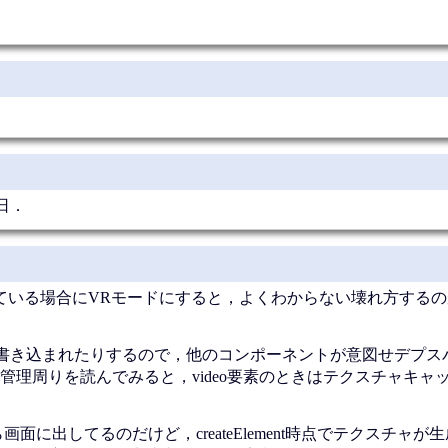
日．
ている場合にVRモードにすると，よくわからない壊れ方するの
書き込まれたりするので，他のコンポーネントが意図せデプス
管理周りを読んでみると，video要素のときはテクスチャキャ
ntして後から画面に出してるのだけど，createElement時点でテクスチ