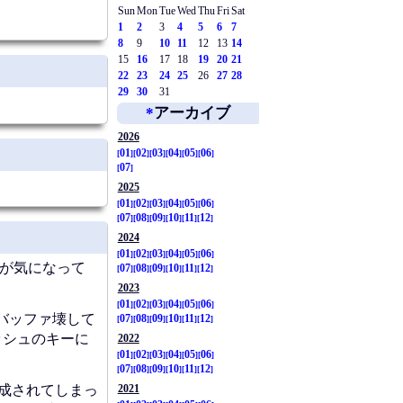
Sun
Mon
Tue
Wed
Thu
Fri
Sat
1
2
3
4
5
6
7
8
9
10
11
12
13
14
15
16
17
18
19
20
21
22
23
24
25
26
27
28
29
30
31
*
アーカイブ
2026
01
02
03
04
05
06
07
2025
01
02
03
04
05
06
07
08
09
10
11
12
2024
01
02
03
04
05
06
が気になって
07
08
09
10
11
12
2023
01
02
03
04
05
06
バッファ壊して
07
08
09
10
11
12
ッシュのキーに
2022
01
02
03
04
05
06
07
08
09
10
11
12
ャが生成されてしまっ
2021