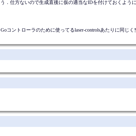
まう．仕方ないので生成直後に仮の適当なIDを付けておくよう
Goコントローラのために使ってるlaser-controlsあたりに同じ