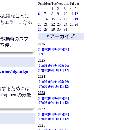
Sun
Mon
Tue
Wed
Thu
Fri
Sat
1
2
3
4
5
6
7
8
9
10
11
12
と不思議なことに
13
14
15
16
17
18
19
てもエラーになる
20
21
22
23
24
25
26
27
28
29
30
31
*
アーカイブ
で起動時のスプ
2026
不便。
01
02
03
04
05
06
07
2025
01
02
03
04
05
06
07
08
09
10
11
12
nzume/nigonigo
2024
01
02
03
04
05
06
07
08
09
10
11
12
結合するためには
2023
gmentの最後
01
02
03
04
05
06
07
08
09
10
11
12
2022
01
02
03
04
05
06
07
08
09
10
11
12
2021