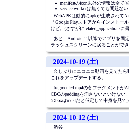
manifestのicon以外の情報は全
service workerは無くても問題ない
WebAPKは動的にapkが生成され
「Google Playストアからイ
けど。(さすがにrelated_applica
あと、Android 11以降でアプ
ラッシュスクリーンに戻ることができ
2024-10-19 (土)
久しぶりにニコニコ動画を見てた
これをアップデートする。
fragmented mp4の各フラグ
CBCのpaddingを消さないといけな
のboxはmdatだと仮定して中身を見てp
2024-10-12 (土)
渋谷