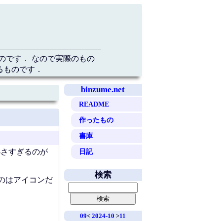
のです． なので実際のもの
るものです．
binzume.net
README
作ったもの
書庫
日記
小さすぎるのが
検索
のはアイコンだ
09
<
2024-10
>
11