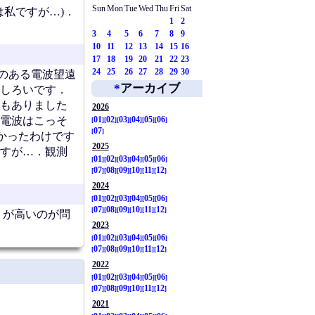
Sun
Mon
Tue
Wed
Thu
Fri
Sat
は私ですが…)．
1
2
3
4
5
6
7
8
9
10
11
12
13
14
15
16
17
18
19
20
21
22
23
24
25
26
27
28
29
30
のある電波望遠
*
アーカイブ
しろいです．
もありました
2026
電波はこっそ
01
02
03
04
05
06
07
かったわけです
2025
すが…．観測
01
02
03
04
05
06
07
08
09
10
11
12
2024
01
02
03
04
05
06
07
08
09
10
11
12
トが高いのが問
2023
01
02
03
04
05
06
07
08
09
10
11
12
2022
01
02
03
04
05
06
07
08
09
10
11
12
2021