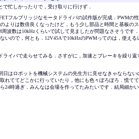
とで忙しかったりで，受け取りに行けず．
OSFETフルブリッジなモータドライバの試作版が完成．PWMの
のよりは数倍良くなったけど，もう少し部品と時間と基板のス
M周波数は10kHzくらいで試して見ましたが問題なさそうです
いので，何とも．12V45Aで10kHzのPWMってのは，使え
ドライバで走らせてみる．さすがに，加速とブレーキを繰り返
明日はロボットを機械システムの先生方に見せなきゃならない
取れててどこかに行っていたり，他にも色々ぼろぼろ．慌てて
ら24時過ぎ．みんなは会場を作ってたみたいです．結局細か