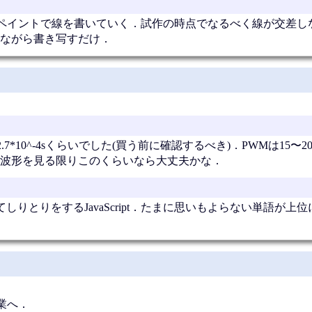
ペイントで線を書いていく．試作の時点でなるべく線が交差し
ながら書き写すだけ．
*10^-4sくらいでした(買う前に確認するべき)．PWMは15〜2
波形を見る限りこのくらいなら大丈夫かな．
てしりとりをするJavaScript．たまに思いもよらない単語が上
業へ．