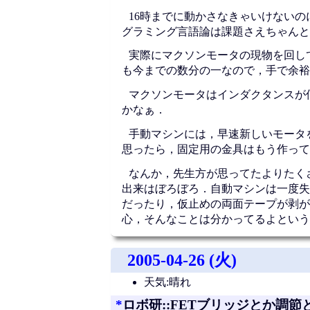
16時までに動かさなきゃいけないの
グラミング言語論は課題さえちゃんと
実際にマクソンモータの現物を回し
も今までの数分の一なので，手で余裕
マクソンモータはインダクタンスが
かなぁ．
手動マシンには，早速新しいモータ
思ったら，固定用の金具はもう作って
なんか，先生方が思ってたよりたく
出来はぼろぼろ．自動マシンは一度失
だったり，仮止めの両面テープが剥が
心，そんなことは分かってるよという
2005-04-26 (火)
天気:晴れ
*
ロボ研::FETブリッジとか調