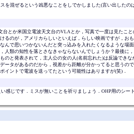
センスを混ぜるという凶悪なことをしでかしました(言い出したの
文台とか米国立電波天文台のVLAとか，写真で一度は見たこと
けるのが，アメリカらしいといえば，らしい映画ですが，おも
なんで思いつかないんだと突っ込みを入れたくなるような場面
，人類の知性を落とさなきゃならないんでしょうか？最後に，
ものと発表されて，主人公の女の人(名前忘れた)は反論できな
データがあるのだから，視差から距離が分かってると思うので
ポイントで電波を送ってたという可能性はありますが(笑)．
良い感じです．ミスが無いことを祈りましょう．OHP用のシー