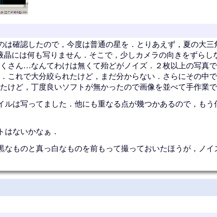
のは確認したので，今度は普通の星を．とりあえず，夏の大三
液晶には何も写りません．そこで，少しカメラの向きをずらし
くさん…なんてわけは無くて殆どがノイズ．２枚以上の写真で
．これで大分絞られたけど，まだ分からない．さらにその中で
たけど，丁度良いソフトが無かったので画像を並べて手作業で
イルは写ってました．他にも重なる点が幾つかあるので，もう
トはないかなぁ．
黒なものと真っ白なものを前もって撮っておいたほうが，ノイ