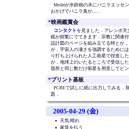
Meshiが水鉄砲の水にバニラエッ
おかげでバニラ臭が…．
*
映画鑑賞会
コンタクト
を見ました．アレシボ天
鏡が頻繁にでてきます．宗教に関連付
設計図のページを組み立てる時とか，
が，宇宙人の凄さを強調するためには
り打ち上げられた人工衛星で捏造した
が，地球上のいたるところで受信した
箇所と同じ数だけ衛星を用意してピン
*
プリント基板
PCBEで試しに紙に出力してみる．
題．
2005-04-29 (金)
天気:晴れ
家賃を払う