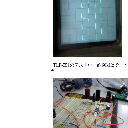
TLP-551のテスト中．約60kHz
当．