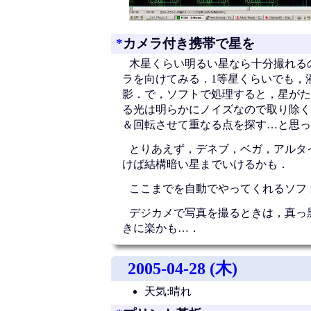
*
カメラ付き携帯で星を
木星くらい明るい星なら十分撮れる
ラを向けてみる．1等星くらいでも，
影．で，ソフトで処理すると，星がた
る光は明らかにノイズなので取り除く
＆回転させて重なる点を探す…と思っ
とりあえず，デネブ，ベガ，アルタ
けば結構暗い星までいけるかも．
ここまでを自動でやってくれるソフ
デジカメで写真を撮るときは，真っ
きに楽かも…．
2005-04-28 (木)
天気:晴れ