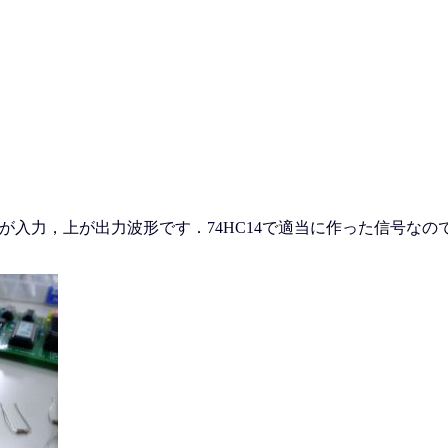
で，下が入力，上が出力波形です．74HC14で適当に作った信号な