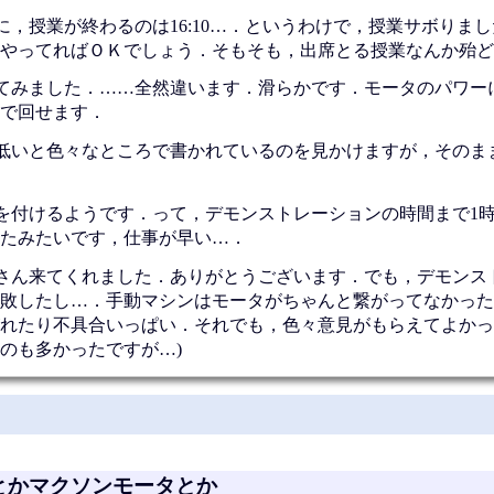
に，授業が終わるのは16:10…．というわけで，授業サボりま
やってればＯＫでしょう．そもそも，出席とる授業なんか殆ど
てみました．……全然違います．滑らかです．モータのパワー
で回せます．
低いと色々なところで書かれているのを見かけますが，そのま
を付けるようです．って，デモンストレーションの時間まで1
たみたいです，仕事が早い…．
さん来てくれました．ありがとうございます．でも，デモンス
敗したし…．手動マシンはモータがちゃんと繋がってなかった
れたり不具合いっぱい．それでも，色々意見がもらえてよかっ
のも多かったですが…)
節とかマクソンモータとか