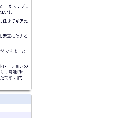
した．まぁ，プロ
無いし．
に任せてギア比
ま素直に使える
時間ですよ．と
トレーションの
り，電池切れ
たです．(内