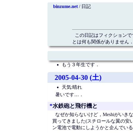
binzume.net
/ 日記
この日記はフィクションで
とは何も関係がありません．
もう３年生です．
2005-04-30 (土)
天気:晴れ
暑いです…．
*
水鉄砲と飛行機と
なぜか知らないけど，Meshiがい
買ってきました(スチロールな翼の安
ン電池で電動にしようかと企んでいる