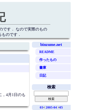
記
のです． なので実際のもの
るものです．
binzume.net
README
作ったもの
書庫
日記
検索
，4月1日のも
03
<
2005-04
>
05