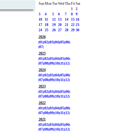
Sun
Mon
Tue
Wed
Thu
Fri
Sat
1
2
3
4
5
6
7
8
9
10
11
12
13
14
15
16
17
18
19
20
21
22
23
24
25
26
27
28
29
30
2026
01
02
03
04
05
06
07
2025
01
02
03
04
05
06
07
08
09
10
11
12
2024
01
02
03
04
05
06
07
08
09
10
11
12
2023
01
02
03
04
05
06
07
08
09
10
11
12
2022
01
02
03
04
05
06
07
08
09
10
11
12
2021
01
02
03
04
05
06
07
08
09
10
11
12