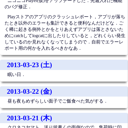
ニコニコPlayer(仮)をアップデートした．先週入れた機能
のバグ修正．
Playストアのアプリのクラッシュレポート，アプリが落ち
たとき以外のエラーも集計できると便利なんだけどな．ご
く稀に起きる例外とかをとりあえずアプリは落とさないた
めにcatchしてlogcatに出したりしていると，どれくらい発生
しているのか見れなくなってしまうので．自前でエラーレ
ポート用の何かを入れるべきかなあ．
2013-03-23 (土)
眠い日．
2013-03-22 (金)
昼も夜もめずらしい面子でご飯食べた気がする．
2013-03-21 (木)
クロネコヤマト，送り状書くの面倒なので，集荷時に印