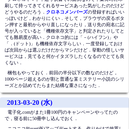
刷して持ってきてくれるサービスあった気がしたのだけど
どうやるのだろう．
クロネコメンバーズ
の登録すればいい
っぽいけど，わかりにくい．そして，ブラウザの戻るボタ
ン押すと最初からやり直しになったり，送り先の宛名に記
号が入っていると「機種依存文字」と判定されたりしてと
ても難易度が高い．クロネコ的には「－(ハイフン)」や
「．(ドット)」も機種依存文字らしい．一度登録しておけ
ば次回からは選ぶだけだからマシだけど．挙動の怪しいサ
ービスは，見てると何かイタズラしたくなるのでとても良
くない．
梱包もやっておく．前回の半分以下の数なのだけど，
1000ページ超えるのが割と普通な某ミステリー小説のシリ
ーズとか詰めてたらまた結構な重さになった．
2013-03-20 (水)
電子化.comがまた1冊100円のキャンペーンやってたの
で，寝る前に50冊申し込んでおく．
ニコニコPlayer(仮)アップデートする．作りかけで放置し