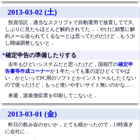
2013-03-02 (土)
投資信託，適当なスクリプトで自動運用で放置してて久
しぶりに見たらほとんど解約されてた…．やけに頻繁に解
約メール送られてくるなーとは思ってたのだけど．もう少
し閾値調整しないと．
*
確定申告の準備したりする
去年もひどいシステムだと思ったけど，国税庁の
確定申
告書等作成コーナー
が１年たっても案の定ひどくてやば
い．かといってPC用のソフトとかインストールしたくない
ので使ったけど，もっと使いやすいサイト無いのかな…．
来週，源泉徴収票を印刷してこないと．
2013-03-01 (金)
昨日の飲み会のせいか，とても眠かったので，13時過ぎ
に会社に．