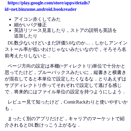
https://play.google.com/store/apps/details?
id=net.binzume.android.bookreader
アイコン赤くしてみた
細かいバグ修正
英語リソース見直したり，ストアの説明も英語を
追加したり
DL数少ないけどいまだ評価5.0なのか…．しかしアンイン
ストール率が低いわけじゃないみたいなので，そろそろ名
前考えたりしないと．
ページ方向の設定は本棚(=ディレクトリ)単位で十分かと
思ってたけど，ブルーバックスみたいに，縦書きと横書き
が混在してると本単位で設定したくなるな．とりあえずは
サブディレクトリ作ってそれぞれで設定して逃げる感じ
で．将来的にはファイル単位の設定を持つようにしよう．
レビュー見て知ったけど，ComicRackわりと使いやすいか
も．
まったく別のアプリだけど，キャリアのマーケットで紹
介されるとDL数けっこう上がるな．