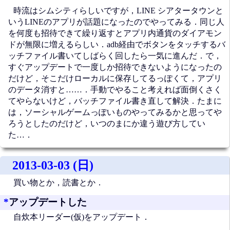
時流はシムシティらしいですが，LINE シアタータウンと
いうLINEのアプリが話題になったのでやってみる．同じ人
を何度も招待できて繰り返すとアプリ内通貨のダイアモン
ドが無限に増えるらしい．adb経由でボタンをタッチするバ
ッチファイル書いてしばらく回したら一気に進んだ．で，
すぐアップデートで一度しか招待できないようになったの
だけど，そこだけローカルに保存してるっぽくて，アプリ
のデータ消すと……．手動でやること考えれば面倒くさく
てやらないけど，バッチファイル書き直して解決．たまに
は，ソーシャルゲームっぽいものやってみるかと思ってや
ろうとしたのだけど，いつのまにか違う遊び方してい
た…．
2013-03-03 (日)
買い物とか，読書とか．
*
アップデートした
自炊本リーダー(仮)をアップデート．