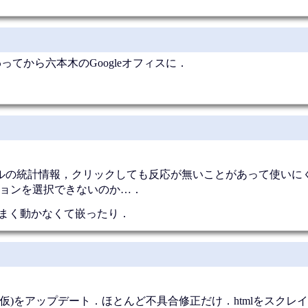
仕事終わってから六本木のGoogleオフィスに．
コンソールの統計情報，クリックしても反応が無いことがあって使い
ションを選択できないのか…．
たapkがうまく動かなくて嵌ったり．
仮)をアップデート．ほとんど不具合修正だけ．htmlをスクレ