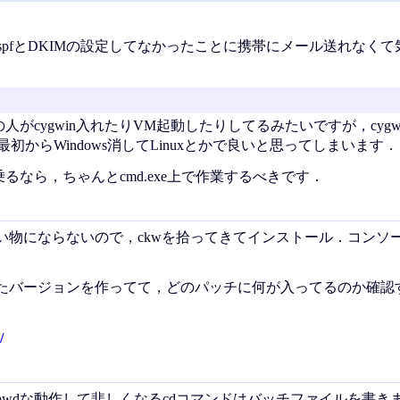
spfとDKIMの設定してなかったことに携帯にメール送れなく
の人がcygwin入れたりVM起動したりしてるみたいですが，cygw
最初からWindows消してLinuxとかで良いと思ってしまいます．
乗るなら，ちゃんとcmd.exe上で作業するべきです．
い物にならないので，ckwを拾ってきてインストール．コンソ
たバージョンを作ってて，どのパッチに何が入ってるのか確認
/
wdな動作して悲しくなるcdコマンドはバッチファイルを書きま