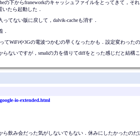
-cacheの下からfraneworkのキャッシュファイルをとってきて，そ
rkに置いたら起動した．
ルが入ってない版に戻して，dalvik-cacheも消す．
着．
なってWiFiや3Gの電波つかむの早くなったかも．設定変わった
ないですが，smaliの力を借りてdiffをとった感じだと結構
/google-io-extended.html
1時から飲み会だった気がしないでもない．休みにしたかったのだ