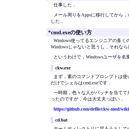
仕事した．
メール周りをAppsに移行してから，
した．
*
cmd.exeの使い方
Windows使ってるエンジニアの多く
Windowsじゃないと思うし，それなら
というわけで，Windowsユーザを名
ckw.exe
まず，素のコマンドプロンプトは使
だけでシェルはcmd.exeです．
一時期，色々な人がパッチを当てて
ったのですが，今は大丈夫っぽい．
https://github.com/deflis/ckw-mod/wiki
cd.bat
ホームディレクトリに戻ろうとしてp