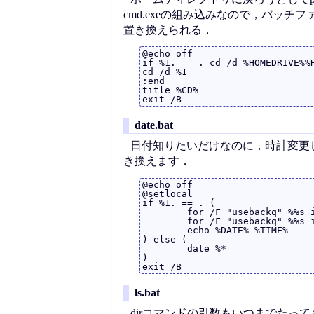
cmd.exeの組み込みなので，バッ
置き換えられる．
@echo off

if %1. == . cd /d %HOMEDRIVE%%H
cd /d %1

:end

title %CD%

date.bat
日付知りたいだけなのに，時計変更し
き換えます．
@echo off

@setlocal

if %1. == . (

	for /F "usebackq" %%s in (`date /T`) DO SET DATE=%%s

	for /F "usebackq" %%s in (`date /T`) DO SET TIME=%%s

	echo %DATE% %TIME%

) else (

	date %*

)

ls.bat
dirコマンドの引数もいつまでたっても