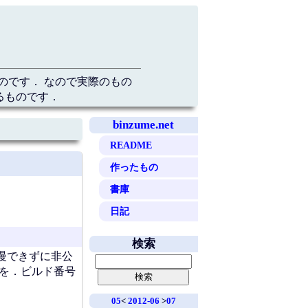
のです． なので実際のもの
るものです．
binzume.net
README
作ったもの
書庫
日記
検索
我慢できずに非公
つを．ビルド番号
05
<
2012-06
>
07