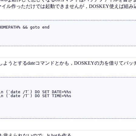
チファイル作っただけでは起動できませんが，DOSKEY使えば組
OMEPATH% && goto end

ようとするdateコマンドとかも，DOSKEYの力を借りてバッ
覚えられないので，ls.batを作る．