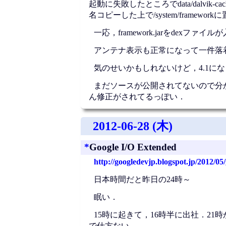
起動に失敗したところでdata/dalvik
名コピーした上で/system/framewo
一応，framework.jarをdexファイ
アンテナ表示も正常になって一件落
気のせいかもしれないけど，4.1に
まだソースが公開されてないので分から
ん修正がされてるっぽい．
2012-06-28 (木)
*
Google I/O Extended
http://googledevjp.blogspot.jp/2012/05
日本時間だと昨日の24時～
眠い．
15時に起きて，16時半に出社．2
で仕方ない．