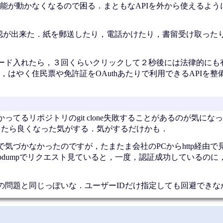
能が動かなくなるので困る．まともなAPIを外から使えるよう
人確認が出来た．紙を郵送したり，電話かけたり，書留受け取った
ード入れたら，３回くらいクリックして２秒後には法律的にも
はやく住民票や免許証をOAuthあたりで利用できるAPIを整
証かかってるリポジトリのgit clone失敗することがあるのが気に
0620.exeにしたら良くなった気がする．気がするだけかも．
るので気づかなかったのですが，たまたま会社のPCからhttp経由
pdumpでリクエスト見ていると，一度，認証成功しているのに
の問題と同じっぽいな．ユーザーIDだけ指定しても回避できな