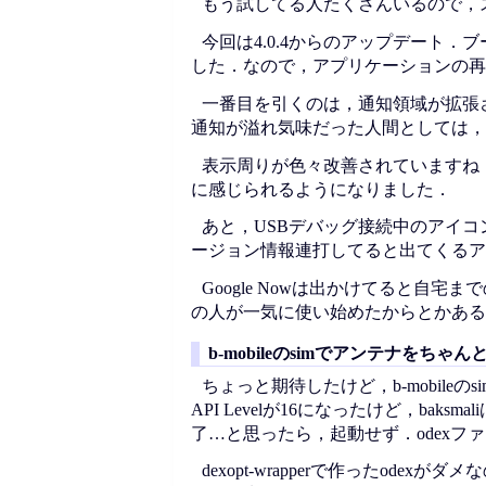
もう試してる人たくさんいるので，
今回は4.0.4からのアップデート．ブー
した．なので，アプリケーションの再
一番目を引くのは，通知領域が拡張
通知が溢れ気味だった人間としては，
表示周りが色々改善されていますね
に感じられるようになりました．
あと，USBデバッグ接続中のアイコン
ージョン情報連打してると出てくるア
Google Nowは出かけてると自宅ま
の人が一気に使い始めたからとかある
b-mobileのsimでアンテナをちゃ
ちょっと期待したけど，b-mobile
API Levelが16になったけど，b
了…と思ったら，起動せず．odexフ
dexopt-wrapperで作ったodexがダ