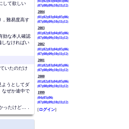
01
02
03
04
05
06
にして欲しい
07
08
09
10
11
12
2004
01
02
03
04
05
06
り，難易度高す
07
08
09
10
11
12
2003
01
02
03
04
05
06
有効な本人確認
07
08
09
10
11
12
備しなければい
2002
01
02
03
04
05
06
07
08
09
10
11
12
2001
01
02
03
04
05
06
なっていたのだけ
07
08
09
10
11
12
2000
01
02
03
04
05
06
で見ようとしてダ
07
08
09
10
11
12
，なぜか途中で
1999
04
05
06
07
08
09
10
11
12
かったけど…．
[
ログイン
]