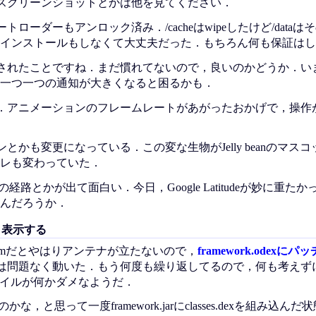
スクリーンショットとかは他を見てください．
トローダーもアンロック済み．/cacheはwipeしたけど/data
インストールもしなくて大丈夫だった．もちろん何も保証はし
されたことですね．まだ慣れてないので，良いのかどうか．い
一つ一つの通知が大きくなると困るかも．
．アニメーションのフレームレートがあがったおかげで，操作
とかも変更になっている．この変な生物がJelly beanのマス
レも変わっていた．
での経路とかが出て面白い．今日，Google Latitudeが妙に重た
んだろうか．
んと表示する
のsimだとやはりアンテナが立たないので，
framework.odexに
aksmaliは問題なく動いた．もう何度も繰り返してるので，何も考え
ァイルが何かダメなようだ．
メなのかな，と思って一度framework.jarにclasses.dexを組み込