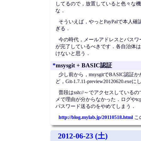
してるので，放置していると色々な機
な．
そういえば，やっとPayPalで本
ぎる．
今の時代，メールアドレスとパスワ
が完了しているべきです．各自治体は，
けないと思う．
*
msysgit + BASIC認証
少し前から，msysgitでBASIC認
ど，Git-1.7.11-preview2012
普段はssh://～でアクセスしてい
メで理由が分からなかった．ログやtc
パスワード送るのをやめてしまう．
http://blog.mylab.jp/20110518.html
こ
2012-06-23 (土)