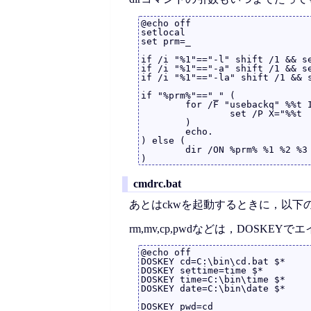
@echo off

setlocal

set prm=_

if /i "%1"=="-l" shift /1 && se
if /i "%1"=="-a" shift /1 && se
if /i "%1"=="-la" shift /1 && s
if "%prm%"=="_" (

	for /F "usebackq" %%t IN (`dir /B %*`) do (

		set /P X="%%t  " <NUL

	)

	echo.

) else (

	dir /ON %prm% %1 %2 %3

cmdrc.bat
あとはckwを起動するときに，以下のよ
rm,mv,cp,pwdなどは，DOSKE
@echo off

DOSKEY cd=C:\bin\cd.bat $*

DOSKEY settime=time $*

DOSKEY time=C:\bin\time $*

DOSKEY date=C:\bin\date $*

DOSKEY pwd=cd
