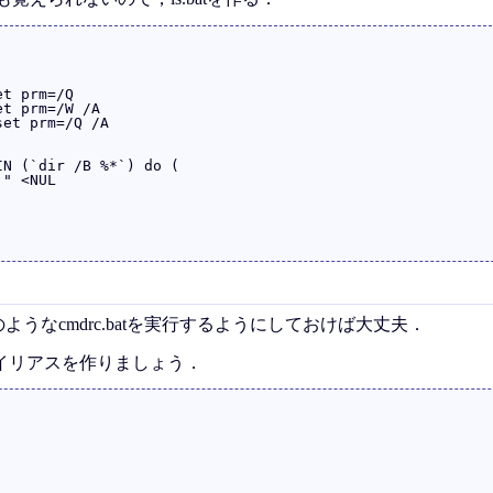
t prm=/Q

t prm=/W /A

et prm=/Q /A

うなcmdrc.batを実行するようにしておけば大丈夫．
Yでエイリアスを作りましょう．