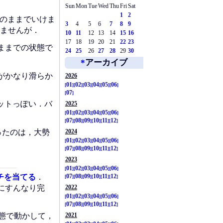
Sun
Mon
Tue
Wed
Thu
Fri
Sat
1
2
はそのままでいけま
3
4
5
6
7
8
9
ませんが．
10
11
12
13
14
15
16
17
18
19
20
21
22
23
ままでの状態で
24
25
26
27
28
29
30
*
アーカイブ
がかなり滑らか
2026
01
02
03
04
05
06
07
コットっぽい．バ
2025
01
02
03
04
05
06
07
08
09
10
11
12
かったのは，大勢
2024
01
02
03
04
05
06
07
08
09
10
11
12
2023
01
02
03
04
05
06
パッチを当てる
．
07
08
09
10
11
12
ずにすんなり完
2022
01
02
03
04
05
06
07
08
09
10
11
12
んだ状態で動かして，
2021