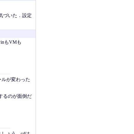
て気づいた．設定
inもVMも
ールが変わった
するのが面倒だ
しょう．cdは