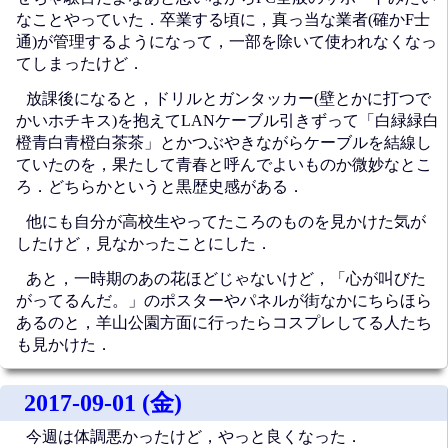
なことやっていた．卒業する頃に，真っ当な業者(確かF士
通)が管理するようになって，一部を除いて使われなくなっ
てしまったけど．
放課後になると，ドリルとガンタッカー(壁とかに打つで
かいホチキス)を抱えてLANケーブル引きずって「白緑緑白
橙青白青橙白茶茶」とかつぶやきながらケーブルを結線し
ていたのを，果たして青春と呼んでよいものか微妙なとこ
ろ．どちらかというと黒歴史感がある．
他にも自分が高校生やってたころのものを見かけた気が
したけど，見なかったことにした．
あと，一時期のあの花ほどじゃないけど，「心が叫びた
がってるんだ。」のポスターやパネルが街なかにちらほら
あるのと，羊山公園方面に行ったらコスプレしてる人たち
も見かけた．
2017-09-01 (金)
今週は体調悪かったけど，やっと良くなった．