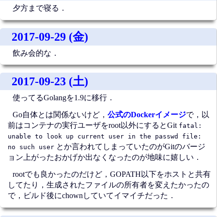
夕方まで寝る．
2017-09-29 (金)
飲み会的な．
2017-09-23 (土)
使ってるGolangを1.9に移行．
Go自体とは関係ないけど，
公式のDockerイメージ
で，以
前はコンテナの実行ユーザをroot以外にするとGit
fatal:
unable to look up current user in the passwd file:
とか言われてしまっていたのがGitのバージ
no such user
ョン上がったおかげか出なくなったのが地味に嬉しい．
rootでも良かったのだけど，GOPATH以下をホストと共有
してたり，生成されたファイルの所有者を変えたかったの
で，ビルド後にchownしていてイマイチだった．