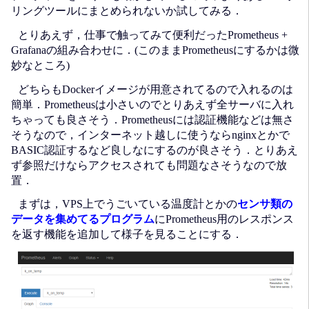
リングツールにまとめられないか試してみる．
とりあえず，仕事で触ってみて便利だったPrometheus +
Grafanaの組み合わせに．(このままPrometheusにするかは微
妙なところ)
どちらもDockerイメージが用意されてるので入れるのは
簡単．Prometheusは小さいのでとりあえず全サーバに入れ
ちゃっても良さそう．Prometheusには認証機能などは無さ
そうなので，インターネット越しに使うならnginxとかで
BASIC認証するなど良しなにするのが良さそう．とりあえ
ず参照だけならアクセスされても問題なさそうなので放
置．
まずは，VPS上でうごいている温度計とかの
センサ類の
データを集めてるプログラム
にPrometheus用のレスポンス
を返す機能を追加して様子を見ることにする．