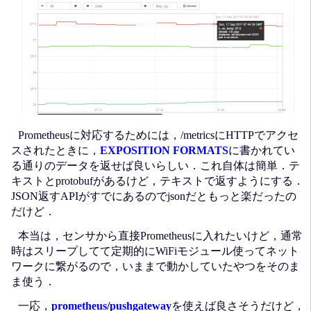
Prometheusに対応するためには，/metricsにHTTPでアクセ
スされたときに，
EXPOSITION FORMATS
に書かれてい
る通りのデータを返せば良いらしい．これ自体は簡単．テ
キストとprotobufがあるけど，テキストで返すようにする．
JSON返すAPIがすでにあるのでjsonだともっと楽だったの
だけど．
本当は，センサから直接Prometheusに入れたいけど，通常
時はスリープしてて定期的にWiFiモジュール使ってネット
ワークに繋がるので，いままで動かしていたやつをそのま
ま使う．
一応，
prometheus/pushgateway
を使えば良さそうだけど，