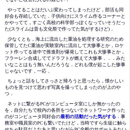
やってることはだいぶ変わってしまったけど，部活も同
好会も存続していた．子供向けにスライム作るコーナーと
かやってて，すごく高校の科学部っぽくなっていそうだっ
た(スライムは昔も文化祭で作ってた気がするけど)．
少なくとも，海上に流出した重油を処理する研究のため
保管してたC重油が実験室内に流出して大惨事とか，ロケ
ット作ってる途中で推進剤が爆発してこれも大惨事とか，
フラーレン合成しててドラフトが燃えて大惨事．．．みた
いなことはもう無いんだろうな．どれも僕が起こした惨事
じゃないです，一応．
ちょっと話をしてさっさと帰ろうと思ったら，懐かしい
ものを見つけて思わず写真を撮ってしまったのが上のや
つ．
ネットに繋がるPCがコンピュータ室にしか無かったの
を，自分たちで校内の各所をつないでネットワーク作った
のがコンピュータ同好会の
最初の活動だった気がする
．事
務室や職員室のPCも繋いでたけど，当時ですら生徒に触ら
せちゃ駄目だよなあと思いながらPC全般のサポートみたい