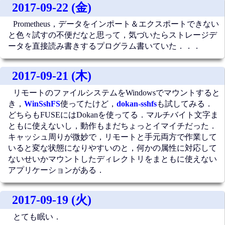
2017-09-22 (金)
Prometheus，データをインポート＆エクスポートできない
と色々試すの不便だなと思って，気づいたらストレージデ
ータを直接読み書きするプログラム書いていた．．．
2017-09-21 (木)
リモートのファイルシステムをWindowsでマウントすると
き，
WinSshFS
使ってたけど，
dokan-sshfs
も試してみる．
どちらもFUSEにはDokanを使ってる．マルチバイト文字ま
ともに使えないし，動作もまだちょっとイマイチだった．
キャッシュ周りが微妙で，リモートと手元両方で作業して
いると変な状態になりやすいのと，何かの属性に対応して
ないせいかマウントしたディレクトリをまともに使えない
アプリケーションがある．
2017-09-19 (火)
とても眠い．