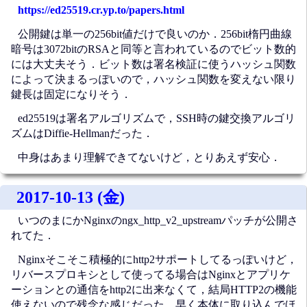
https://ed25519.cr.yp.to/papers.html
公開鍵は単一の256bit値だけで良いのか．256bit楕円曲線
暗号は3072bitのRSAと同等と言われているのでビット数的
には大丈夫そう．ビット数は署名検証に使うハッシュ関数
によって決まるっぽいので，ハッシュ関数を変えない限り
鍵長は固定になりそう．
ed25519は署名アルゴリズムで，SSH時の鍵交換アルゴリ
ズムはDiffie-Hellmanだった．
中身はあまり理解できてないけど，とりあえず安心．
2017-10-13 (金)
いつのまにかNginxのngx_http_v2_upstreamパッチが公開さ
れてた．
Nginxそこそこ積極的にhttp2サポートしてるっぽいけど，
リバースプロキシとして使ってる場合はNginxとアプリケ
ーションとの通信をhttp2に出来なくて，結局HTTP2の機能
使えないので残念な感じだった．早く本体に取り込んでほ