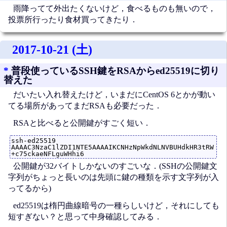
雨降ってて外出たくないけど，食べるものも無いので，
投票所行ったり食材買ってきたり．
2017-10-21 (土)
*
普段使っているSSH鍵をRSAからed25519に切り
替えた
だいたい入れ替えたけど，いまだにCentOS 6とかが動い
てる場所があってまだRSAも必要だった．
RSAと比べると公開鍵がすごく短い．
ssh-ed25519 
AAAAC3NzaC1lZDI1NTE5AAAAIKCNHzNpWkdNLNVBUHdkHR3tRW
公開鍵が32バイトしかないのすごいな．(SSHの公開鍵文
字列がちょっと長いのは先頭に鍵の種類を示す文字列が入
ってるから)
ed25519は楕円曲線暗号の一種らしいけど，それにしても
短すぎない？と思って中身確認してみる．