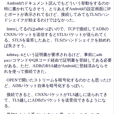
Androidのドキュメント読んでもどういう挙動をするのか
特に書かれてなさそう。とりあえずAndroidの設定画面にIP
とポートが表示されてるけど、接続してみてもTLSのハン
ドシェイクが始まるわけではなかった。
listenしてるのはadbdっぽいので、TCPで接続してADBの
CNXNパケットを送信するとSTLSパケットが送られてく
る。STLSを返答したあと、TLSのハンドシェイクを始めれ
ば良さそう。
という証明書が要求されるけど、事前に
AdbKey-0
adb
コマンドやQRコード経由で証明書を登録してある必要
pair
がある。ただ、ADBのRSA鍵がAndroidに登録済みならそ
れを使って接続できた。
OPENで開いたストリームを暗号化するのかとも思ったけ
ど、ADBパケット自体を暗号化するっぽい。
接続できると、CNXNパケットがTLS越しに送られてき
て、TLS越しにADBのパケットを送受信できるようにな
る。