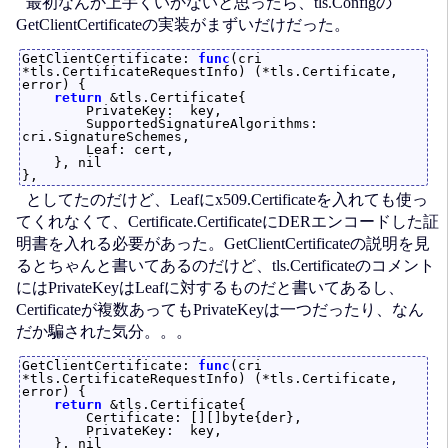
最初なんか上手くいかないと思ったら、tls.Configの
GetClientCertificateの実装がまずいだけだった。
GetClientCertificate: 
func
(cri 
*tls.CertificateRequestInfo) (*tls.Certificate, 
error) {

return
 &tls.Certificate{

        PrivateKey:  key,

        SupportedSignatureAlgorithms: 
cri.SignatureSchemes,

        Leaf: cert,

    }, nil

としてたのだけど、Leafにx509.Certificateを入れても使っ
てくれなくて、Certificate.CertificateにDERエンコードした証
明書を入れる必要があった。GetClientCertificateの説明を見
るとちゃんと書いてあるのだけど、tls.Certificateのコメント
にはPrivateKeyはLeafに対するものだと書いてあるし、
Certificateが複数あってもPrivateKeyは一つだったり、なん
だか騙された気分。。。
GetClientCertificate: 
func
(cri 
*tls.CertificateRequestInfo) (*tls.Certificate, 
error) {

return
 &tls.Certificate{

        Certificate: [][]byte{der},

        PrivateKey:  key,

    }, nil
