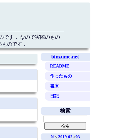
のです． なので実際のもの
るものです．
binzume.net
README
作ったもの
書庫
日記
検索
01
<
2019-02
>
03