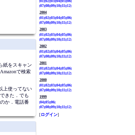
01
02
03
04
05
06
07
08
09
10
11
12
2004
01
02
03
04
05
06
07
08
09
10
11
12
2003
01
02
03
04
05
06
07
08
09
10
11
12
2002
01
02
03
04
05
06
07
08
09
10
11
12
2001
ら紙をスキャン
01
02
03
04
05
06
azonで検索
07
08
09
10
11
12
2000
01
02
03
04
05
06
以上使ってない
07
08
09
10
11
12
できた．でも
1999
のか．電話番
04
05
06
07
08
09
10
11
12
[
ログイン
]