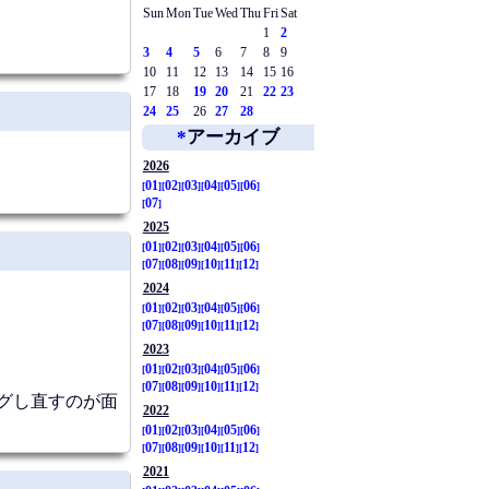
Sun
Mon
Tue
Wed
Thu
Fri
Sat
1
2
3
4
5
6
7
8
9
10
11
12
13
14
15
16
17
18
19
20
21
22
23
24
25
26
27
28
*
アーカイブ
2026
01
02
03
04
05
06
07
2025
01
02
03
04
05
06
07
08
09
10
11
12
2024
01
02
03
04
05
06
07
08
09
10
11
12
2023
01
02
03
04
05
06
07
08
09
10
11
12
ングし直すのが面
2022
01
02
03
04
05
06
07
08
09
10
11
12
2021