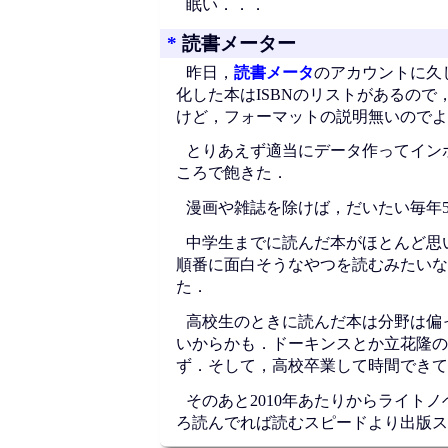
眠い．．．
*
読書メーター
昨日，
読書メータ
のアカウントに久
化した本はISBNのリストがあるの
けど，フォーマットの説明無いのでよ
とりあえず適当にデータ作ってイン
ころで飽きた．
漫画や雑誌を除けば，だいたい毎年5
中学生までに読んだ本がほとんど思
順番に面白そうなやつを読むみたいな
た．
高校生のときに読んだ本は分野は偏
いからかも．ドーキンスとか立花隆の
ず．そして，高校卒業して時間できて
そのあと2010年あたりからライト
ろ読んでれば読むスピードより出版ス