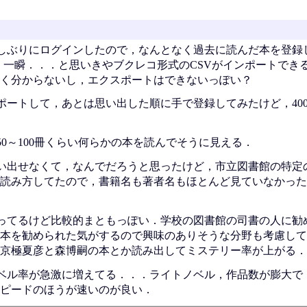
しぶりにログインしたので，なんとなく過去に読んだ本を登録
で，一瞬．．．と思いきやブクレコ形式のCSVがインポートでき
く分からないし，エクスポートはできないっぽい？
ポートして，あとは思い出した順に手で登録してみたけど，40
0～100冊くらい何らかの本を読んでそうに見える．
い出せなくて，なんでだろうと思ったけど，市立図書館の特定
読み方してたので，書籍名も著者名もほとんど見ていなかった
ってるけど比較的まともっぽい．学校の図書館の司書の人に勧
本を勧められた気がするので興味のありそうな分野も考慮して
京極夏彦と森博嗣の本とか読み出してミステリー率が上がる．
ノベル率が急激に増えてる．．．ライトノベル，作品数が膨大で
ピードのほうが速いのが良い．