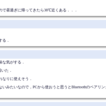
ので昼過ぎに帰ってきたら38℃近くある．．．
する．
味な気がする．
届いた．
れなりに使えそう．
みたいなので，PCから使おうと思うとBluetoothのペアリ