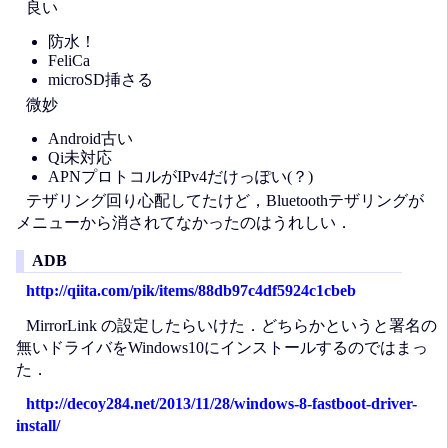
良い
防水！
FeliCa
microSD挿さる
微妙
Android古い
Qi未対応
APNプロトコルがIPv4だけっぽい(？)
テザリング回り心配してたけど，Bluetoothテザリングが
メニューから消されてなかったのはうれしい．
ADB
http://qiita.com/pik/items/88db97c4df5924c1cbeb
MirrorLink の設定したらいけた．どちらかというと署名の
無いドライバをWindows10にインストールするのではまっ
た．
http://decoy284.net/2013/11/28/windows-8-fastboot-driver-
install/