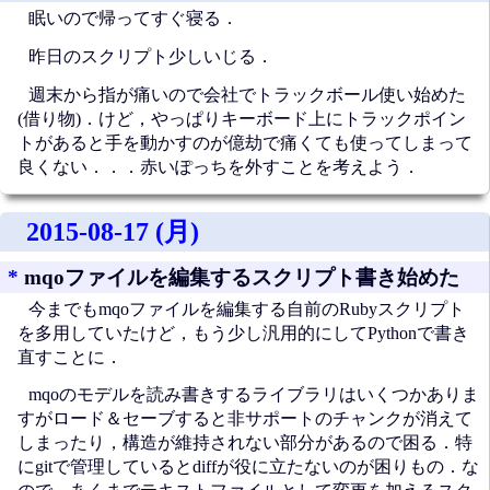
眠いので帰ってすぐ寝る．
昨日のスクリプト少しいじる．
週末から指が痛いので会社でトラックボール使い始めた
(借り物)．けど，やっぱりキーボード上にトラックポイン
トがあると手を動かすのが億劫で痛くても使ってしまって
良くない．．．赤いぽっちを外すことを考えよう．
2015-08-17 (月)
*
mqoファイルを編集するスクリプト書き始めた
今までもmqoファイルを編集する自前のRubyスクリプト
を多用していたけど，もう少し汎用的にしてPythonで書き
直すことに．
mqoのモデルを読み書きするライブラリはいくつかありま
すがロード＆セーブすると非サポートのチャンクが消えて
しまったり，構造が維持されない部分があるので困る．特
にgitで管理しているとdiffが役に立たないのが困りもの．な