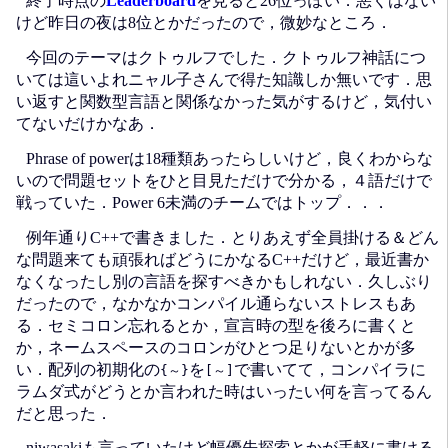
終了時点の
Leaderboard
を見ると26位っぽい．悪くはない
けど昨日の夜は8位とかだったので，微妙なところ．
今回のテーマはクトゥルフでした．クトゥルフ神話につ
いては這いよれニャル子さんで得た知識しか無いです．思
い返すと関数型言語と関係なかった気がするけど，気付い
てないだけかなあ．
Phrase of powerは18種類あったらしいけど，良くわからな
いので問題セットをひと目見ただけで分かる，４語だけで
戦っていた．Power 6未満のチームではトップ．．．
例年通りC++で書きました．とりあえず全員掛ける＆どん
な問題来ても頑張ればどうにかなるC++だけど，最近書か
なくなったし別の言語を探すべきかもしれない．久しぶり
だったので，なかなかコンパイル通らないストレスもあ
る．セミコロン忘れるとか，宣言時の型を後ろに書くと
か，ネームスペースのコロンがひとつ足りないとかが多
い．配列の初期化の
を
で書いてて，コンパイラに
{～}
[～]
ラムダ式がどうとか言われた時はいったい何を言ってるん
だと思った．
niwasakiも言っていたけど幅優先探索とかが手軽に書ける