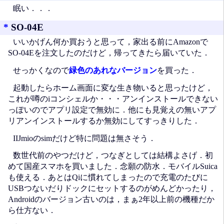
眠い．．．
*
SO-04E
いいかげん何か買おうと思って，家出る前にAmazonで
SO-04Eを注文したのだけど，帰ってきたら届いていた．
せっかくなので
緑色のあれなバージョン
を買った．
起動したらホーム画面に変な生き物いると思ったけど，
これが噂のiコンシェルか・・・アンインストールできない
っぽいのでアプリ設定で無効に．他にも見覚えの無いアプ
リアンインストールするか無効にしてすっきりした．
IIJmioのsimだけど特に問題は無さそう．
数世代前のやつだけど，つなぎとしては結構よさげ．初
めて国産スマホを買いました．念願の防水．モバイルSuica
も使える．あとはQiに慣れてしまったので充電のたびに
USBつないだりドックにセットするのがめんどかったり，
Androidのバージョン古いのは，まぁ2年以上前の機種だか
ら仕方ない．