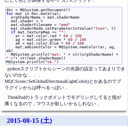
にして色とか調整するやっつけスクリプト．
for
 mat in doc.material:

  orgShaderName = mat.shaderName

  mat.shader = 
5
  mat.shaderFilename = 
"pmd"
  mat.shaderNode.setParameterIntValue(
"Toon"
, 
5
)

if
 mat.textureMap == 
""
:

    ar = mat.color.red * 
60
 / 
100
    ag = mat.color.green * 
60
 / 
100
    ab = mat.color.blue * 
60
 / 
100
    mat.ambientColor = MQSystem.newColor(ar, ag, 
ab)

  MQSystem.println(
"mat: "
 + str(orgShaderName) + 
"->"
+ str(mat.shaderName))

MQSystem.println(
"ok."
pythonスクリプトからシーンの光源の設定ってあまりでき
ないのかな．．．
MQCScene::SetGlobalDirectionalLightColor()とかあるのでプ
ラグインからは呼べるっぽい．
ThinkPadのトラックポイントでモデリングしてると指が
痛くなるので，マウスが欲しいかもしれない．
2015-08-15 (土)