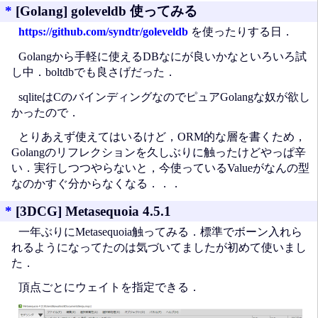
*
[Golang] goleveldb 使ってみる
https://github.com/syndtr/goleveldb
を使ったりする日．
Golangから手軽に使えるDBなにが良いかなといろいろ試
し中．boltdbでも良さげだった．
sqliteはCのバインディングなのでピュアGolangな奴が欲し
かったので．
とりあえず使えてはいるけど，ORM的な層を書くため，
Golangのリフレクションを久しぶりに触ったけどやっぱ辛
い．実行しつつやらないと，今使っているValueがなんの型
なのかすぐ分からなくなる．．．
*
[3DCG] Metasequoia 4.5.1
一年ぶりにMetasequoia触ってみる．標準でボーン入れら
れるようになってたのは気づいてましたが初めて使いまし
た．
頂点ごとにウェイトを指定できる．