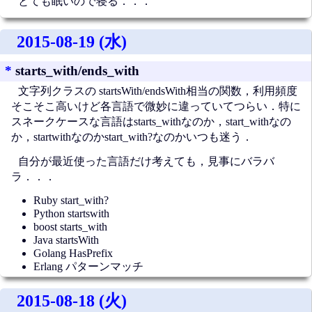
とても眠いので寝る．．．
2015-08-19 (水)
*
starts_with/ends_with
文字列クラスの startsWith/endsWith相当の関数，利用頻度
そこそこ高いけど各言語で微妙に違っていてつらい．特に
スネークケースな言語はstarts_withなのか，start_withなの
か，startwithなのかstart_with?なのかいつも迷う．
自分が最近使った言語だけ考えても，見事にバラバ
ラ．．．
Ruby start_with?
Python startswith
boost starts_with
Java startsWith
Golang HasPrefix
Erlang パターンマッチ
2015-08-18 (火)