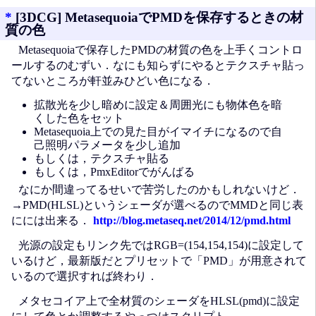
*
[3DCG] MetasequoiaでPMDを保存するときの材
質の色
Metasequoiaで保存したPMDの材質の色を上手くコントロ
ールするのむずい．なにも知らずにやるとテクスチャ貼っ
てないところが軒並みひどい色になる．
拡散光を少し暗めに設定＆周囲光にも物体色を暗
くした色をセット
Metasequoia上での見た目がイマイチになるので自
己照明パラメータを少し追加
もしくは，テクスチャ貼る
もしくは，PmxEditorでがんばる
なにか間違ってるせいで苦労したのかもしれないけど．
→PMD(HLSL)というシェーダが選べるのでMMDと同じ表
にには出来る．
http://blog.metaseq.net/2014/12/pmd.html
光源の設定もリンク先ではRGB=(154,154,154)に設定して
いるけど，最新版だとプリセットで「PMD」が用意されて
いるので選択すれば終わり．
メタセコイア上で全材質のシェーダをHLSL(pmd)に設定