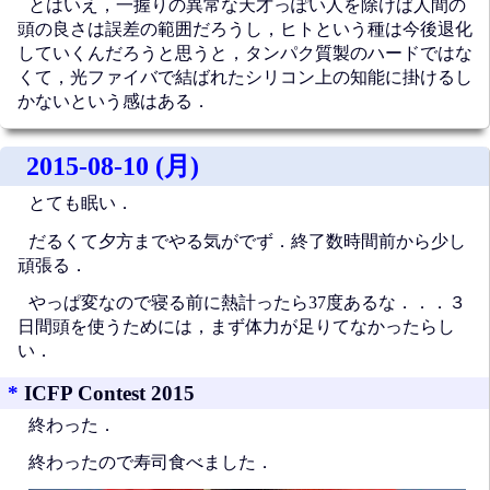
とはいえ，一握りの異常な天才っぽい人を除けば人間の
頭の良さは誤差の範囲だろうし，ヒトという種は今後退化
していくんだろうと思うと，タンパク質製のハードではな
くて，光ファイバで結ばれたシリコン上の知能に掛けるし
かないという感はある．
2015-08-10 (月)
とても眠い．
だるくて夕方までやる気がでず．終了数時間前から少し
頑張る．
やっぱ変なので寝る前に熱計ったら37度あるな．．．３
日間頭を使うためには，まず体力が足りてなかったらし
い．
*
ICFP Contest 2015
終わった．
終わったので寿司食べました．