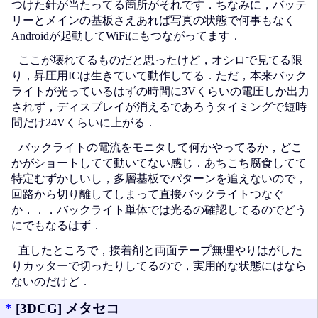
つけた針が当たってる箇所がそれです．ちなみに，バッテ
リーとメインの基板さえあれば写真の状態で何事もなく
Androidが起動してWiFiにもつながってます．
ここが壊れてるものだと思ったけど，オシロで見てる限
り，昇圧用ICは生きていて動作してる．ただ，本来バック
ライトが光っているはずの時間に3Vくらいの電圧しか出力
されず，ディスプレイが消えるであろうタイミングで短時
間だけ24Vくらいに上がる．
バックライトの電流をモニタして何かやってるか，どこ
かがショートしてて動いてない感じ．あちこち腐食してて
特定むずかしいし，多層基板でパターンを追えないので，
回路から切り離してしまって直接バックライトつなぐ
か．．．バックライト単体では光るの確認してるのでどう
にでもなるはず．
直したところで，接着剤と両面テープ無理やりはがした
りカッターで切ったりしてるので，実用的な状態にはなら
ないのだけど．
*
[3DCG] メタセコ