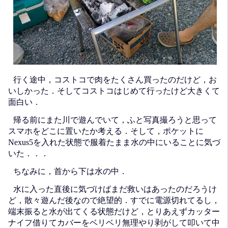
行く途中，コストコで肉をたくさん買ったのだけど，お
いしかった．そしてコストコはじめて行ったけど大きくて
面白い．
帰る前にまた川で遊んでいて，ふと写真撮ろうと思って
スマホをどこに置いたか考える．そして，ポケットに
Nexus5を入れた状態で服着たまま水の中にいることに気づ
いた．．．
ちなみに，首から下は水の中．
水に入った直後に気づけばまだ救いはあったのだろうけ
ど，散々遊んだ後なので絶望的．すでに電源切れてるし，
端末振ると水が出てくる状態だけど，とりあえずカッター
ナイフ借りてカバーをベリベリ無理やり剥がして叩いて中