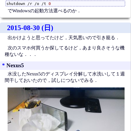
shutdown /r /o /t 
0
でWindowsの起動方法選べるのか．
2015-08-30 (日)
出かけようと思ってたけど，天気悪いので引き籠る．
次のスマホ何買うか探してるけど，あまり良さそうな機
種ないな．．．
*
Nexus5
水没したNexus5のディスプレイ分解して水洗いして１週
間干しておいたので，試しにつないでみる．