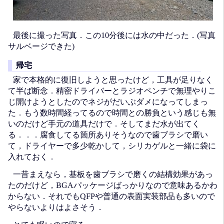
最後に撮った写真．この10分後には水の中だった．(写真
サルベージできた)
帰宅
家で本格的に復旧しようと思ったけど，工具が足りなく
て半ば断念．精密ドライバーとラジオペンチで無理やりこ
じ開けようとしたのでネジがだいぶダメになってしまっ
た．もう数時間経ってるので時間との勝負という感じも無
いのだけど手元の道具だけで．そしてまだ水が出てく
る．．．腐食してる箇所ありそうなので歯ブラシで磨い
て，ドライヤーで多少乾かして，シリカゲルと一緒に袋に
入れておく．
一昔まえなら，基板を歯ブラシで磨くの結構効果があっ
たのだけど，BGAパッケージばっかりなので意味あるかわ
からない．それでもQFPや普通の表面実装部品も多いので
やらないよりはよさそう．