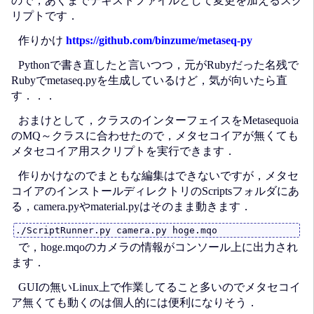
ので，あくまでテキストファイルとして変更を加えるスク
リプトです．
作りかけ
https://github.com/binzume/metaseq-py
Pythonで書き直したと言いつつ，元がRubyだった名残で
Rubyでmetaseq.pyを生成しているけど，気が向いたら直
す．．．
おまけとして，クラスのインターフェイスをMetasequoia
のMQ～クラスに合わせたので，メタセコイアが無くても
メタセコイア用スクリプトを実行できます．
作りかけなのでまともな編集はできないですが，メタセ
コイアのインストールディレクトリのScriptsフォルダにあ
る，camera.pyやmaterial.pyはそのまま動きます．
で，hoge.mqoのカメラの情報がコンソール上に出力され
ます．
GUIの無いLinux上で作業してること多いのでメタセコイ
ア無くても動くのは個人的には便利になりそう．