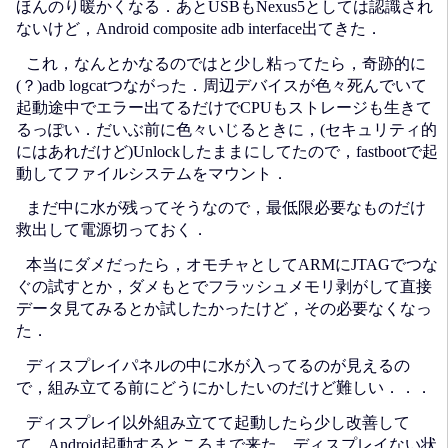
ほんのり暖かくなる．あとUSBもNexus5としては認識され
ないけど，Android composite adb interface出てきた．
これ，なんとかなるのではと少し粘ってたら，奇跡的に
(？)adb logcatつながった．周辺デバイスが色々死んでいて
起動途中でエラー出てるだけでCPUもストレージも生きて
るっぽい．だいぶ前に色々いじるときに，(セキュリティ的
にはあれだけど)Unlockしたままにしてたので，fastbootで起
動してファイルシステムをマウント．
まだ中に水が残ってそうなので，最低限必要なものだけ
救出して電源切っておく．
本当にダメだったら，オモチャとしてARMにJTAGでつな
ぐの試すとか，ダメもとでフラッシュメモリ剥がして直接
データ見てみるとか試したかったけど，その必要なくなっ
た．
ディスプレイパネルの中に水が入ってるのが見えるの
で，組み立てる前にどうにかしたいのだけど難しい．．．
ディスプレイ以外組み立てて起動したら少し改善して
て，Android起動するところまで来た．ディスプレイない状