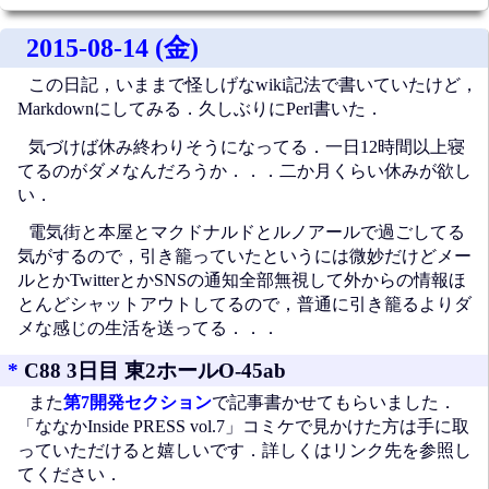
2015-08-14 (金)
この日記，いままで怪しげなwiki記法で書いていたけど，
Markdownにしてみる．久しぶりにPerl書いた．
気づけば休み終わりそうになってる．一日12時間以上寝
てるのがダメなんだろうか．．．二か月くらい休みが欲し
い．
電気街と本屋とマクドナルドとルノアールで過ごしてる
気がするので，引き籠っていたというには微妙だけどメー
ルとかTwitterとかSNSの通知全部無視して外からの情報ほ
とんどシャットアウトしてるので，普通に引き籠るよりダ
メな感じの生活を送ってる．．．
*
C88 3日目 東2ホールO-45ab
また
第7開発セクション
で記事書かせてもらいました．
「ななかInside PRESS vol.7」コミケで見かけた方は手に取
っていただけると嬉しいです．詳しくはリンク先を参照し
てください．