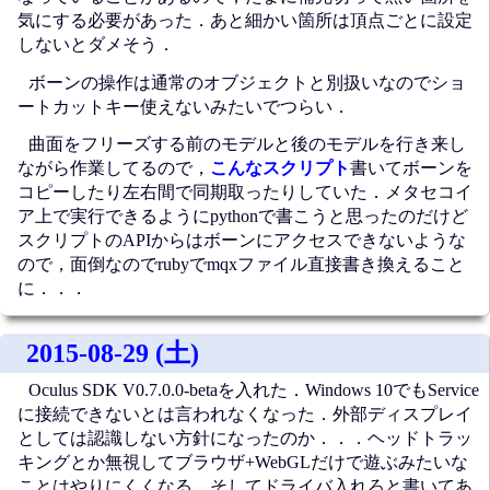
気にする必要があった．あと細かい箇所は頂点ごとに設定
しないとダメそう．
ボーンの操作は通常のオブジェクトと別扱いなのでショ
ートカットキー使えないみたいでつらい．
曲面をフリーズする前のモデルと後のモデルを行き来し
ながら作業してるので，
こんなスクリプト
書いてボーンを
コピーしたり左右間で同期取ったりしていた．メタセコイ
ア上で実行できるようにpythonで書こうと思ったのだけど
スクリプトのAPIからはボーンにアクセスできないような
ので，面倒なのでrubyでmqxファイル直接書き換えること
に．．．
2015-08-29 (土)
Oculus SDK V0.7.0.0-betaを入れた．Windows 10でもService
に接続できないとは言われなくなった．外部ディスプレイ
としては認識しない方針になったのか．．．ヘッドトラッ
キングとか無視してブラウザ+WebGLだけで遊ぶみたいな
ことはやりにくくなる．そしてドライバ入れろと書いてあ