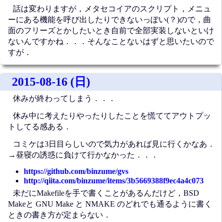
話は変わりますが，メタセコイアのスクリプト，メニュ
ーにある機能を呼び出したりできないっぽい(？)ので，曲
面のフリーズとかしたいとき自前で全部実装しないといけ
ないんですかね．．．そんなことないはずと思いたいので
すが．
2015-08-16 (日)
休みが終わってしまう．．．
休み中に考えたりやったりしたことを慌ててアウトプッ
トしてる感ある．
コミケは3日目らしいので気力があれば見に行くかなあ．
→昼寝の誘惑に負けて行かなかった．．．
https://github.com/binzume/gvs
http://qiita.com/binzume/items/3b5669388f9ec4a4c073
未だにMakefileを手で書くことがあるんだけど，BSD
Makeと GNU Make と NMAKE のどれでも通るように書く
ときの書き方が定まらない．