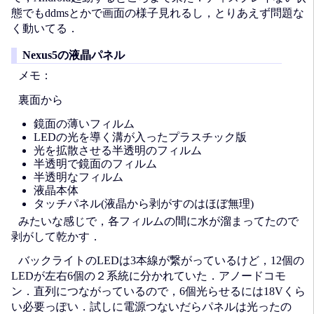
態でもddmsとかで画面の様子見れるし，とりあえず問題な
く動いてる．
Nexus5の液晶パネル
メモ：
裏面から
鏡面の薄いフィルム
LEDの光を導く溝が入ったプラスチック版
光を拡散させる半透明のフィルム
半透明で鏡面のフィルム
半透明なフィルム
液晶本体
タッチパネル(液晶から剥がすのはほぼ無理)
みたいな感じで，各フィルムの間に水が溜まってたので
剥がして乾かす．
バックライトのLEDは3本線が繋がっているけど，12個の
LEDが左右6個の２系統に分かれていた．アノードコモ
ン．直列につながっているので，6個光らせるには18Vくら
い必要っぽい．試しに電源つないだらパネルは光ったの