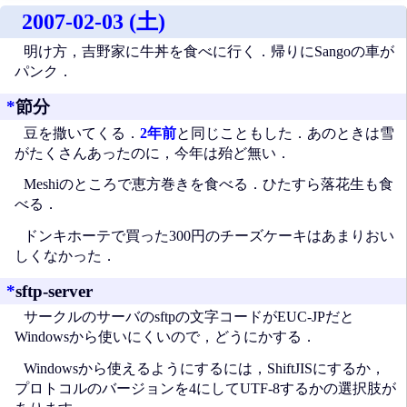
2007-02-03 (土)
明け方，吉野家に牛丼を食べに行く．帰りにSangoの車が
パンク．
*
節分
豆を撒いてくる．
2年前
と同じこともした．あのときは雪
がたくさんあったのに，今年は殆ど無い．
Meshiのところで恵方巻きを食べる．ひたすら落花生も食
べる．
ドンキホーテで買った300円のチーズケーキはあまりおい
しくなかった．
*
sftp-server
サークルのサーバのsftpの文字コードがEUC-JPだと
Windowsから使いにくいので，どうにかする．
Windowsから使えるようにするには，ShiftJISにするか，
プロトコルのバージョンを4にしてUTF-8するかの選択肢が