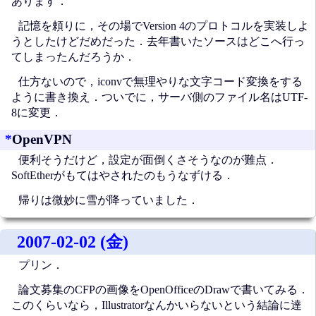
あります．
記憶を頼りに，その場でVersion 4のプロトコルを実装しよ
うとしたけどだめだった．去年書いたソースはどこへ行っ
てしまったんだろうか．
仕方ないので，iconvで無理やりな文字コード変換をする
ように書き換え．ついでに，サーバ側のファイル名はUTF-
8に変更．
*
OpenVPN
便利そうだけど，設定が面倒くさそうなのが難点．
SoftEtherがもてはやされたのもうなずける．
帰りは微妙に雪が降っていました．
2007-02-02 (金)
プリン．
論文募集のCFPの画像をOpenOfficeのDrawで書いてみる．
このくらいなら，Illustratorなんかいらないという結論に達