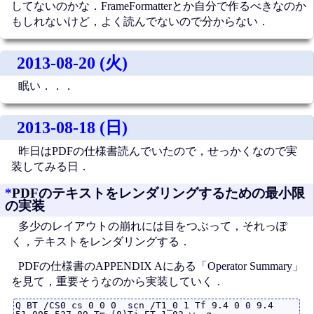
してないのかな．FrameFormatterとか自分で作るべきなのか
もしれないけど，よく読んでないので分からない．
2013-08-20 (火)
眠い．．．
2013-08-18 (日)
昨日はPDFの仕様書読んでいたので，せっかくなので実
装してみる日．
*
PDFのテキストをレンダリングするための最小限
の実装
多少のレイアウトの崩れには目をつぶって，それっぽ
く，テキストをレンダリングする．
PDFの仕様書のAPPENDIX Aにある「Operator Summary」
を見て，重要そうなのから実装していく．
Q BT /CS0 cs 0 0 0  scn /T1_0 1 Tf 9.4 0 0 9.4 