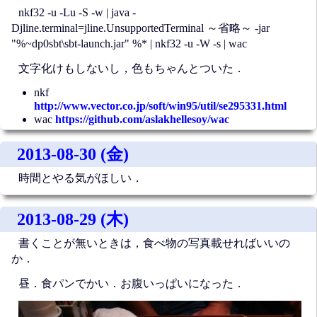
nkf32 -u -Lu -S -w | java -
Djline.terminal=jline.UnsupportedTerminal ～省略～ -jar
"%~dp0sbt\sbt-launch.jar" %* | nkf32 -u -W -s | wac
文字化けもしないし，色もちゃんとついた．
nkf
http://www.vector.co.jp/soft/win95/util/se295331.html
wac
https://github.com/aslakhellesoy/wac
2013-08-30 (金)
時間とやる気がほしい．
2013-08-29 (木)
書くことが無いときは，食べ物の写真載せればいいの
か．
昼．食パンでかい．お腹いっぱいになった．