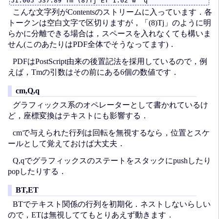
こんな文字列がContentsのストリームに入っています．各
トークンは空白文字で区切りますが，「(8)Tj」のように明
らかに分離できる場合は，スペースを入れなくても構いま
せん(このあたりはPDF全体でそうなってます)．
PDFはPostScript由来の後置記法を採用しているので，例
えば，Tmの引数はその前にある6個の数値です．
cm,Q,q
グラフィックス系のオペレーターとして書かれているけ
ど，座標変換はテキストにも影響する．
cmで与えられた行列は回転を無視するなら，位置とスケ
ールとして覚えておけば大丈夫．
Q,qでグラフィックスのステートをスタックにpushしたり
popしたりする．
BT,ET
BTでテキスト関係の行列を初期化．ネストしないらしい
ので，ETは無視しててもとりあえず動きます．