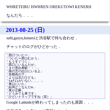
WHRETEIRU HWHREN OREKUTOWI KENERH
なんだろ．．．
2013-08-25 (日)
safii,gazyu,kmuroiと渋谷駅で待ち合わせ．
チャットのログがひどかった．
「西口ついたー」

「ついたー西口むかう」

「もうすぐつく」

「西口にいるんだが」

「まだ恵比寿駅・・・」

「南の方の出口にいるよ」

「首都高の下」

「よりは北だけども」

「safiiがいない。。。」

「東口にいた」

「結局どこなんだw」

「東が正解」

「どうみても東です」

Google Latitudeが終わってしまったのも原因．．．