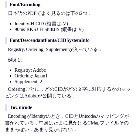
Font/Encoding
日本語のPDFでよく見るのは下の2つ．
Identity-H CID (縦書は-V)
90ms-RKSJ-H ShiftJIS (縦書は-V)
Font/DescendantFonts/CIDSystemInfo
Registry, Ordering, Supplementが入っている．
例えば，
Registry: Adobe
Ordering: Japan1
Supplement: 2
Orderingごとに，どのCIDがどの文字に対応するかのマッ
ピングはAdobeが公開している．
ToUnicode
EncodingがIdentityのとき，CIDとUnicodeのマッピングが
書かれている．中身はたまに見かけるCMapファイルその
ままっぽい．あまり見かけない．