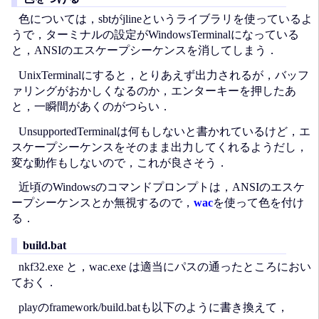
色については，sbtがjlineというライブラリを使っているよ
うで，ターミナルの設定がWindowsTerminalになっている
と，ANSIのエスケープシーケンスを消してしまう．
UnixTerminalにすると，とりあえず出力されるが，バッフ
ァリングがおかしくなるのか，エンターキーを押したあ
と，一瞬間があくのがつらい．
UnsupportedTerminalは何もしないと書かれているけど，エ
スケープシーケンスをそのまま出力してくれるようだし，
変な動作もしないので，これが良さそう．
近頃のWindowsのコマンドプロンプトは，ANSIのエスケ
ープシーケンスとか無視するので，
wac
を使って色を付け
る．
build.bat
nkf32.exe と，wac.exe は適当にパスの通ったところにおい
ておく．
playのframework/build.batも以下のように書き換えて，