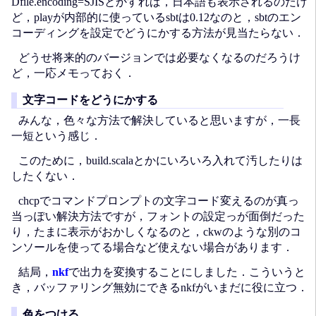
Dfile.encoding=SJISとかすれば，日本語も表示されるのだけ
ど，playが内部的に使っているsbtは0.12なのと，sbtのエン
コーディングを設定でどうにかする方法が見当たらない．
どうせ将来的のバージョンでは必要なくなるのだろうけ
ど，一応メモっておく．
文字コードをどうにかする
みんな，色々な方法で解決していると思いますが，一長
一短という感じ．
このために，build.scalaとかにいろいろ入れて汚したりは
したくない．
chcpでコマンドプロンプトの文字コード変えるのが真っ
当っぽい解決方法ですが，フォントの設定っが面倒だった
り，たまに表示がおかしくなるのと，ckwのような別のコ
ンソールを使ってる場合など使えない場合があります．
結局，
nkf
で出力を変換することにしました．こういうと
き，バッファリング無効にできるnkfがいまだに役に立つ．
色をつける