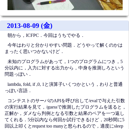
2013-08-09 (金)
朝から，ICFPC．今回はうちでやる．
今年はわりと分かりやすい問題．どうやって解くのかは
まったく思いつかないけど．
未知のプログラムがあって，1つのプログラムにつき，5
分以内に，入力に対する出力から，中身を推測しろという
問題っぽい．
lambda, fold, if ,0, 1と演算子いくつかという，わりと普通
っぽい言語．
コンテストのサーバのAPIを呼び出して/evalで与えた引数
の実行結果を見て，/guessで推測したプログラムを送ると，
正解か，ダメなら判例となる引数と結果のペアを一つ返し
てくれる．5分以内なら何回か試行できるけど，20秒間に5
回以上叩くとrequest too manyと怒られるので，適度にsleep