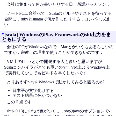
会社に集まって何か書いたりする日．所謂ハッカソン．
ノートPC二台並べて，Scalaのビルドやテストを待ってる
合間に，rubyとsinatraで何か作ったりする．コンパイル遅
い．
*
[scala] WindowsのPlay Frameworkのsbt出力をま
ともにする
会社のPCがWindowsなので．Macとかいうもあるらしいの
ですが，宗教上の理由で使うことができないのです．
VM上のLinuxとかで開発する人も多いと思いますが，
Scalaコンパイラがとても重いので，VM上よりWindows上
で実行して少しでもビルドを早くしたいです．
とりあえずplayをWindowsで動かしてみると困るのが，
日本語が文字化けする
テスト結果に色がつかない
この２点です．
sbtを0.13にすれば色がつくし，sbtのjavaのオプションで-