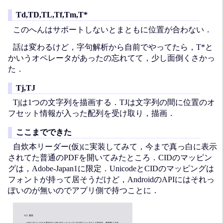
Td,TD,TL,Tf,Tm,T*
このへんはサポートしないとまともに位置が合わない．
話は変わるけど，字句解析から自前でやってたら，T*と
かいうオペレータがあったの忘れてて，少し面倒くさかっ
た．
Tj,TJ
Tjは1つの文字列を描画する．TJは文字列の間に位置のオ
フセット情報が入った配列を受け取り，描画．
ここまでできた
自炊本リーダー(仮)に実装してみて，今まで真っ白に表示
されてた普通のPDFを開いてみたところ．CIDのマッピン
グは，Adobe-Japan1に限定．UnicodeとCIDのマッピングは
フォントが持って居そうだけど，AndroidのAPIにはそれっ
ぽいのが無いのでアプリ側で持つことに．