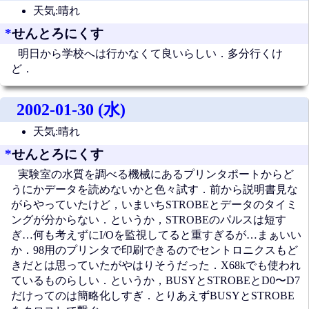
天気:晴れ
*
せんとろにくす
明日から学校へは行かなくて良いらしい．多分行くけ
ど．
2002-01-30 (水)
天気:晴れ
*
せんとろにくす
実験室の水質を調べる機械にあるプリンタポートからど
うにかデータを読めないかと色々試す．前から説明書見な
がらやっていたけど，いまいちSTROBEとデータのタイミ
ングが分からない．というか，STROBEのパルスは短す
ぎ…何も考えずにI/Oを監視してると重すぎるが…まぁいい
か．98用のプリンタで印刷できるのでセントロニクスもど
きだとは思っていたがやはりそうだった．X68kでも使われ
ているものらしい．というか，BUSYとSTROBEとD0〜D7
だけってのは簡略化しすぎ．とりあえずBUSYとSTROBE