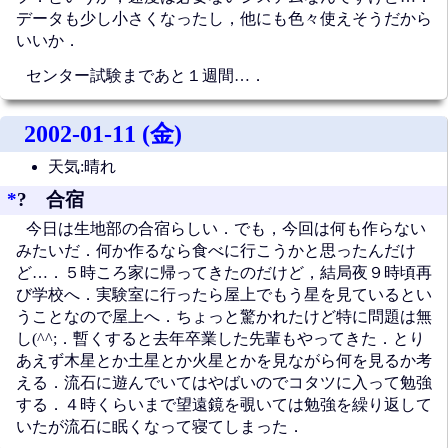
データも少し小さくなったし，他にも色々使えそうだから
いいか．
センター試験まであと１週間…．
2002-01-11 (金)
天気:晴れ
*
? 合宿
今日は生地部の合宿らしい．でも，今回は何も作らない
みたいだ．何か作るなら食べに行こうかと思ったんだけ
ど…．５時ころ家に帰ってきたのだけど，結局夜９時頃再
び学校へ．実験室に行ったら屋上でもう星を見ているとい
うことなので屋上へ．ちょっと驚かれたけど特に問題は無
し(^^;．暫くすると去年卒業した先輩もやってきた．とり
あえず木星とか土星とか火星とかを見ながら何を見るか考
える．流石に遊んでいてはやばいのでコタツに入って勉強
する．４時くらいまで望遠鏡を覗いては勉強を繰り返して
いたが流石に眠くなって寝てしまった．