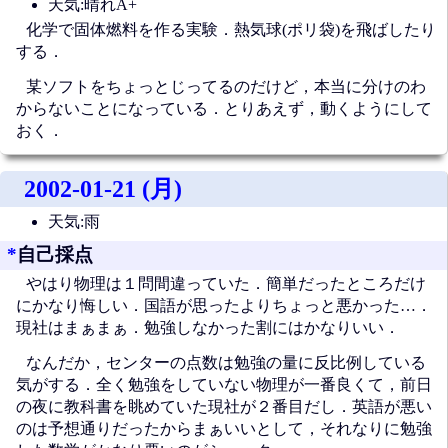
天気:晴れA+
化学で固体燃料を作る実験．熱気球(ポリ袋)を飛ばしたり
する．
某ソフトをちょっとじってるのだけど，本当に分けのわ
からないことになっている．とりあえず，動くようにして
おく．
2002-01-21 (月)
天気:雨
*
自己採点
やはり物理は１問間違っていた．簡単だったところだけ
にかなり悔しい．国語が思ったよりちょっと悪かった…．
現社はまぁまぁ．勉強しなかった割にはかなりいい．
なんだか，センターの点数は勉強の量に反比例している
気がする．全く勉強をしていない物理が一番良くて，前日
の夜に教科書を眺めていた現社が２番目だし．英語が悪い
のは予想通りだったからまぁいいとして，それなりに勉強