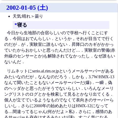
2002-01-05 (土)
天気:晴れ＞曇り
*
寝る
今日から生地部の合宿らしいので学校へ行くことにす
る．今回はおでんらしい．というか，それが目当てで行く
のだが．が，実験室に誰もいない．昇降口のカギがかかっ
ていたからおかしいと思ったんだけど…．実験室の警備(赤
外線のセンサーとか)も解除されてなかったし．なぜ誰もい
ないんだ．
リムネットにserio.al.rim.or.jpというメールサーバーがある
みたいなのだが，なんなのだろう．しかも，3.7W/HMX-13
なんて聞いたこともないメールサーバーだ(爆)．一瞬，偽
のヘッダかと思ったがそうでないらしい．いろんなメーリ
ングリストのログとかを検索して見るとかなり出てくる．
個人が立てているようなものでなくて表向きのサーバーら
しいし．さらに2000年の始めあたりはHMX-12になって
る…間違ってるじゃん(何がだよ＞私)．さらに，感情のあ
るサーバーも存在はするみたいだ(謎)．すごく気になる．