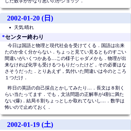
した数学がかなり悪いのがショック．
2002-01-20 (日)
天気:晴れ
*
センター終わり
今日は国語と物理と現代社会を受けてくる．国語は出来
たのか全く分からない．ちょっと見てい見るとものすごい
間違いがいくつかある…この様子じゃダメかも．物理が出
来なければ化学も受けるつもりだったけど，その必要はな
さそうだった．とりあえず，気付いた間違いは今のところ
１つだけ．
昨日の英語の自己採点とかしてみたり…．長文は８割く
らい当たってます．でも，文法問題の正解率が4割に満た
ない(爆)．結局６割ちょっとしか取れてないし…．数学は
怖いので止めておく．
2002-01-19 (土)