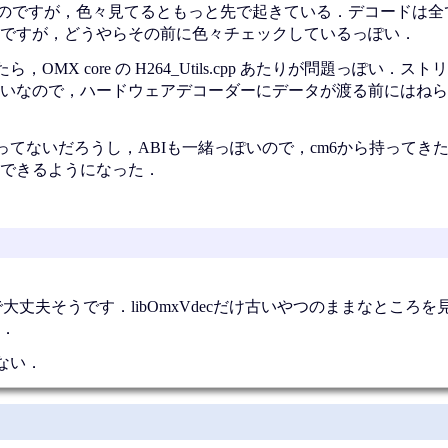
たのですが，色々見てるともっと先で起きている．デコードは全
ですが，どうやらその前に色々チェックしているっぽい．
MX core の H264_Utils.cpp あたりが問題っぽい．ス
いなので，ハードウェアデコーダーにデータが渡る前にはねら
いだろうし，ABIも一緒っぽいので，cm6から持ってきたlibOm
できるようになった．
で大丈夫そうです．libOmxVdecだけ古いやつのままなところ
．
ない．