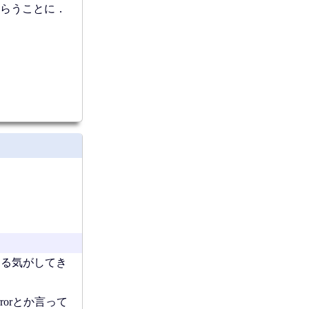
らうことに．
がある気がしてき
rorとか言って