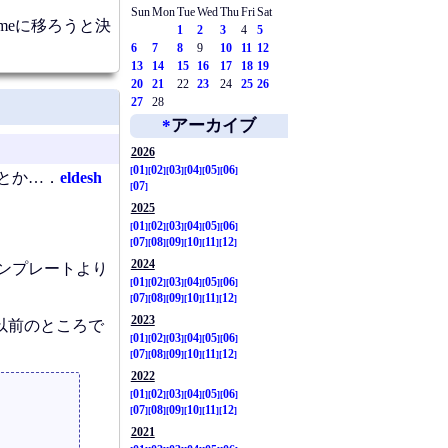
Sun
Mon
Tue
Wed
Thu
Fri
Sat
romeに移ろうと決
1
2
3
4
5
6
7
8
9
10
11
12
13
14
15
16
17
18
19
20
21
22
23
24
25
26
27
28
*
アーカイブ
2026
01
02
03
04
05
06
らとか…．
eldesh
07
2025
01
02
03
04
05
06
07
08
09
10
11
12
2024
テンプレートより
01
02
03
04
05
06
07
08
09
10
11
12
2023
x以前のところで
01
02
03
04
05
06
07
08
09
10
11
12
2022
01
02
03
04
05
06
07
08
09
10
11
12
2021