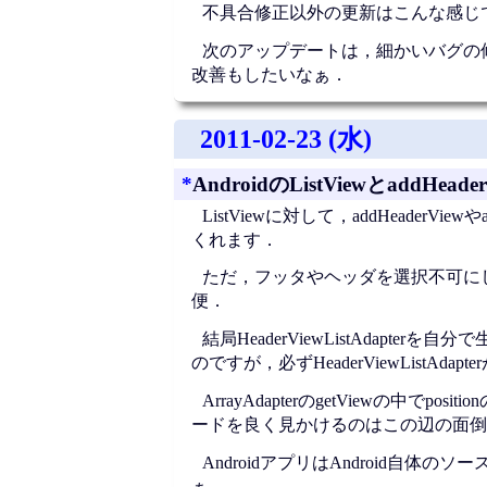
不具合修正以外の更新はこんな感じ
次のアップデートは，細かいバグの
改善もしたいなぁ．
2011-02-23 (水)
*
AndroidのListViewとaddHeader
ListViewに対して，addHeaderVie
くれます．
ただ，フッタやヘッダを選択不可にしたい
便．
結局HeaderViewListAdapte
のですが，必ずHeaderViewList
ArrayAdapterのgetViewの
ードを良く見かけるのはこの辺の面倒
AndroidアプリはAndroid
ぁ．