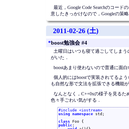
最近，Google Code Search
意したきっかけなので，Googleの
2011-02-26 (土)
*
boost勉強会 #4
土曜日はいつも寝て過ごしてしまうの
がいた．
boostあまり使わないので普通に面
個人的にはboostで実装されてる
も自然な形で文法を拡張できる機能が
なんとなく，C++0xの様子を見るため
色々手ごわい気がする．
#include <iostream>
using
namespace
 std;

class
public
:

void
 a(){}
