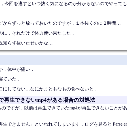
，今回を逃すといつ抜く気になるのか分からないのでやっても
だからずっと放っておいたのですが．１本抜くのに２時間…．
のに，それだけで体力使い果たした．
親知らず抜いたせいかな…．
か，体中が痛い．
寝ていた．
口にしてない…なにかまともなもの食べないと．
 buildで再生できないmp4がある場合の対処法
build使ってるのですが，以前は再生できていたmp4が再生できないこと
できません」といわれてしまいます．ログを見ると Parse er