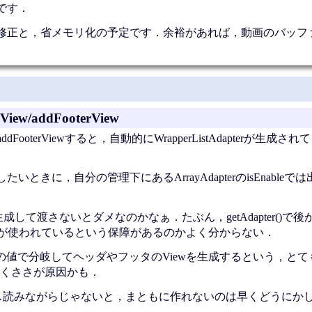
です．
修正と，省メモリ化の予定です．余裕があれば，動画のバッフ
View/addFooterView
wやaddFooterViewすると，自動的にWrapperListAdapterが生
ときに，自分の管理下にあるArrayAdapterのisEnableで
rを自分で生成して渡さないとダメなのかなぁ．たぶん，getAdapter()
Adapterが使われているという保障があるのかよく分からない．
中でpositionの値で分岐してヘッダやフッタのViewを生成するという，
くささが原因かも．
自体のソース読みながらじゃないと，まともに作れないのは早くどうに