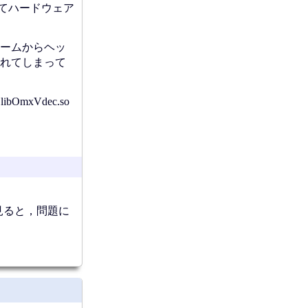
てハードウェア
トリームからヘッ
れてしまって
xVdec.so
を見ると，問題に