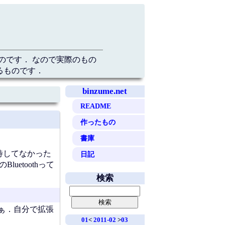
のです． なので実際のもの
るものです．
binzume.net
README
作ったもの
書庫
待してなかった
日記
etoothって
検索
なぁ．自分で拡張
01
<
2011-02
>
03