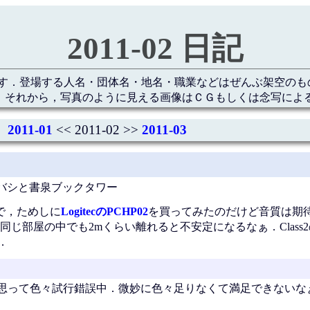
2011-02 日記
す．登場する人名・団体名・地名・職業などはぜんぶ架空のも
 それから，写真のように見える画像はＣＧもしくは念写によ
2011-01
<< 2011-02 >>
2011-03
バシと書泉ブックタワー
ので，ためしに
LogitecのPCHP02
を買ってみたのだけど音質は期
屋の中でも2mくらい離れると不安定になるなぁ．Class2のBlu
．
換えようと思って色々試行錯誤中．微妙に色々足りなくて満足できない