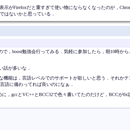
のコードの表示がFirefoxだと重すぎて使い物にならなくなったのが，Ch
策略ではないかと思っている．
で，boost勉強会行ってみる．気軽に参加したら，朝10時か
白い話が多いな．
ような機能は，言語レベルでのサポートが欲しいと思う．それか
言語に備わってれば良いのになぁ．
に，gccとVC++とBCC32で色々書いてたのだけど，BCCが0