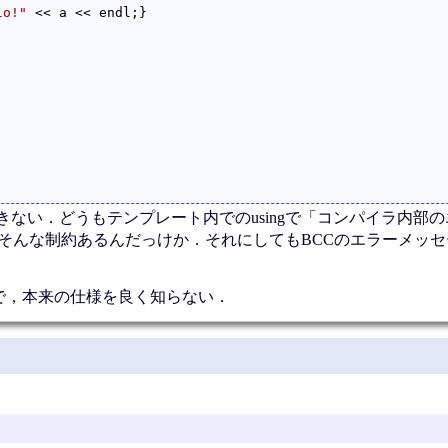
lo!"
 << a << endl;}

できない．どうもテンプレート内でのusingで「コンパイラ内部
にそんな制約あるんだっけか．それにしてもBCCのエラーメッ
なので，本来の仕様を良く知らない．