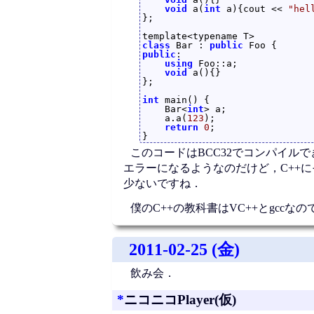
void
 a(
int
 a){cout << 
"hel
};

class
 Bar : 
public
public
:

using
 Foo::a;

void
 a(){}

};

int
 main() {

    Bar<
int
> a;

    a.a(
123
);

return
0
;

このコードはBCC32でコンパイル
エラーになるようなのだけど，C++
少ないですね．
僕のC++の教科書はVC++とgcc
2011-02-25 (金)
飲み会．
*
ニコニコPlayer(仮)