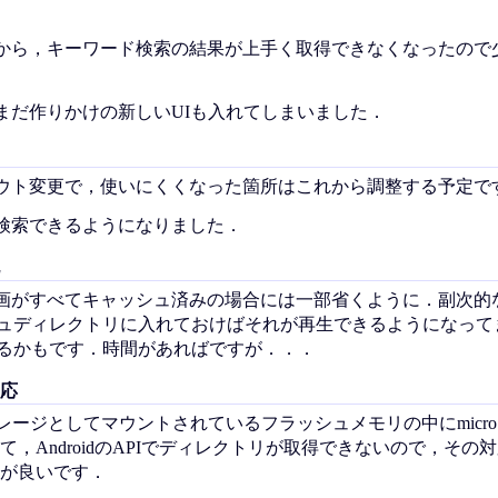
から，キーワード検索の結果が上手く取得できなくなったので
まだ作りかけの新しいUIも入れてしまいました．
ウト変更で，使いにくくなった箇所はこれから調整する予定で
検索できるようになりました．
画がすべてキャッシュ済みの場合には一部省くように．副次的
ュディレクトリに入れておけばそれが再生できるようになってま
するかもです．時間があればですが．．．
応
 は，外部ストレージとしてマウントされているフラッシュメモリの中にmic
，AndroidのAPIでディレクトリが取得できないので，その
が良いです．