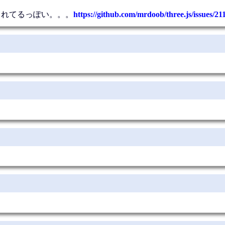
されてるっぽい。。。
https://github.com/mrdoob/three.js/issues/21