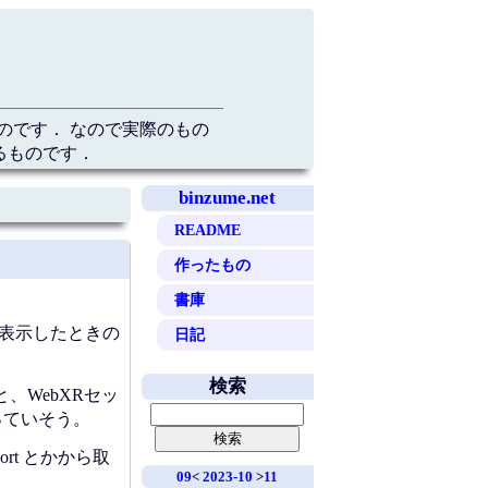
のです． なので実際のもの
るものです．
binzume.net
README
作ったもの
書庫
て表示したときの
日記
検索
てると、WebXRセッ
っていそう。
port とかから取
09
<
2023-10
>
11