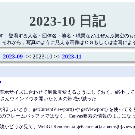
2023-10 日記
す．登場する人名・団体名・地名・職業などはぜんぶ架空のも
 それから，写真のように見える画像はＣＧもしくは念写によ
2023-09
<< 2023-10 >>
2023-11
p
プで表示サイズに合わせて解像度変えるようにしておく。縮小し
さんウインドウを開いたときの帯域が減った。
とき、getCurrentViewport() や getViewport() を使っ
Rのフレームバッファではなく、Canvas要素の情報のままにな
、WebGLRenderer.xr.getCamera().cameras[0].view