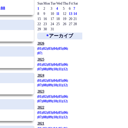
Sun
Mon
Tue
Wed
Thu
Fri
Sat
188
1
2
3
4
5
6
7
8
9
10
11
12
13
14
15
16
17
18
19
20
21
22
23
24
25
26
27
28
29
30
31
*
アーカイブ
2026
01
02
03
04
05
06
07
2025
01
02
03
04
05
06
07
08
09
10
11
12
2024
01
02
03
04
05
06
07
08
09
10
11
12
2023
01
02
03
04
05
06
07
08
09
10
11
12
2022
01
02
03
04
05
06
07
08
09
10
11
12
2021