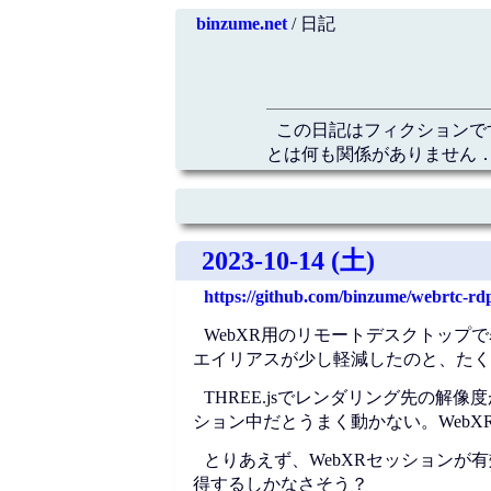
binzume.net
/ 日記
この日記はフィクションで
とは何も関係がありません．
2023-10-14 (土)
https://github.com/binzume/webrtc-rd
WebXR用のリモートデスクトッ
エイリアスが少し軽減したのと、たく
THREE.jsでレンダリング先の解像度がほしい
ション中だとうまく動かない。WebX
とりあえず、WebXRセッションが有効かどうか見て
得するしかなさそう？