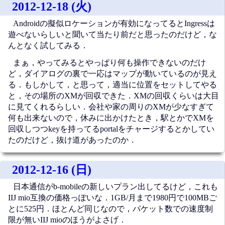
2012-12-18 (火)
Androidの擬似ロケーションが有効になってるとIngressは
遊べないらしいと聞いて当たり前だと思ったのだけど，な
んとなく試してみる．
まぁ，やってみるとやっぱり何も操作できないのだけ
ど，ダイアログの裏で一応はマップが動いているのが見え
る．もしかして，と思って，適当に位置をセットしてやる
と，その場所のXMが回収できた．XMの回収くらいは大目
に見てくれるらしい．会社や家の周りのXMが少なすぎて
何も出来ないので，休みに出かけたとき，駅とかでXMを
回収しつつkeyを持ってるportalをチャージするとかしてい
たのだけど，抜け道があったのか．
2012-12-16 (日)
日本通信がb-mobileの新しいプラン出してるけど，これも
IIJ mio互換の価格っぽいな．1GB/月まで1980円で100MBご
とに525円．ほとんど同じなので，パケット数での速度制
限が無いIIJ mioのほうがよさげ．