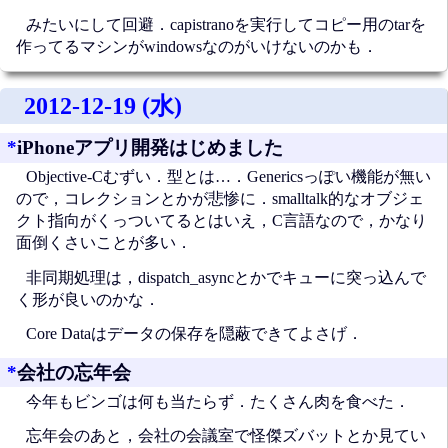
みたいにして回避．capistranoを実行してコピー用のtarを
作ってるマシンがwindowsなのがいけないのかも．
2012-12-19 (水)
*
iPhoneアプリ開発はじめました
Objective-Cむずい．型とは…．Genericsっぽい機能が無い
ので，コレクションとかが悲惨に．smalltalk的なオブジェ
クト指向がくっついてるとはいえ，C言語なので，かなり
面倒くさいことが多い．
非同期処理は，dispatch_asyncとかでキューに突っ込んで
く形が良いのかな．
Core Dataはデータの保存を隠蔽できてよさげ．
*
会社の忘年会
今年もビンゴは何も当たらず．たくさん肉を食べた．
忘年会のあと，会社の会議室で怪傑ズバットとか見てい