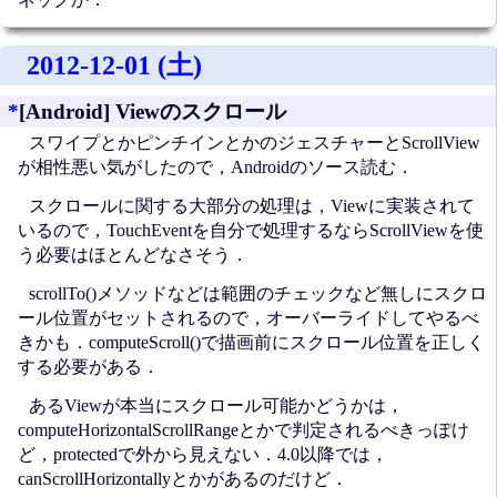
2012-12-01 (土)
*
[Android] Viewのスクロール
スワイプとかピンチインとかのジェスチャーとScrollView
が相性悪い気がしたので，Androidのソース読む．
スクロールに関する大部分の処理は，Viewに実装されて
いるので，TouchEventを自分で処理するならScrollViewを使
う必要はほとんどなさそう．
scrollTo()メソッドなどは範囲のチェックなど無しにスクロ
ール位置がセットされるので，オーバーライドしてやるべ
きかも．computeScroll()で描画前にスクロール位置を正しく
する必要がある．
あるViewが本当にスクロール可能かどうかは，
computeHorizontalScrollRangeとかで判定されるべきっぽけ
ど，protectedで外から見えない．4.0以降では，
canScrollHorizontallyとかがあるのだけど．