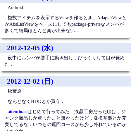
Android
複数アイテムを表示するViewを作るとき，AdapterViewと
かAbsListViewをベースにしてもpackage-privateなメンバが
多くて結局ほとんど楽が出来ない…
2012-12-05 (水)
夜中にルンバが勝手に動き出し，びっくりして目が覚め
た．
2012-12-02 (日)
秋葉原．
なんとなくHDDとか買う．
aitendo.cc
はじめて行ってみた．液晶工房だった頃は，ジ
ャンク液晶しか買ったこと無かったけど，変換基盤とか充
実してるな．いつもの巡回コースから少し外れているのが
ネックか．