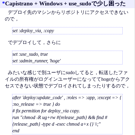
*
Capistrano + Windows + use_sudoで少し困った
デプロイ先のマシンからリポジトリにアクセスできない
ので，
set :deploy_via, :copy
でデプロイして，さらに
set :use_sudo, true
set :admin_runner, 'hoge'
みたいな感じで別ユーザにsudoしてると，転送したファ
イルの所有権がログインユーザーになっててhogeからアク
セスできない状態でデプロイされてしまったりするので，
after 'deploy:update_code' , :roles => :app, :except => {
:no_release => true } do
# fix permition for deploy_via copy.
run "chmod -R ug+rw #{release_path} && find #
{release_path} -type d -exec chmod a+x {} \\;"
end