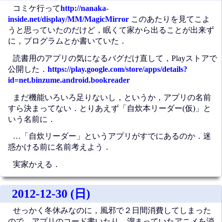
コミケ行って
http://nanaka-
inside.net/display/MM/MagicMirror
このあたりを見てこよ
うと思っていたのだけど，眠くて家から出ることが出来ず
に，プログラムとか書いていた．
読書用のアプリの気になるバグだけ直して，Playストアで
公開した．
https://play.google.com/store/apps/details?
id=net.binzume.android.bookreader
まだ機能いろいろ足りないし，というか，アプリの名前
すら決まってない．とりあえず「自炊本リーダー(仮)」と
いう名前に．
…「自炊リーダー」というアプリがすでにあるのか．迷
惑かける前に名前考えよう．
実家かえる．
2012-12-30 (日)
せっかく冬休みなのに，風邪で２日間消費してしまった
ので，アプリのコード書いたり，溜まっていたアニメを消