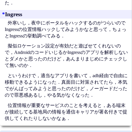
た．
*
Ingress
外寒いし，夜中にポータルをハックするのがつらいので
Ingressの位置情報ハックしてみようかなと思って，ちょっ
とIngressの挙動調べてみる．
擬似ロケーション設定が有効だと遊ばせてくれないの
で，AndroidのコードいじるかIngressのアプリを解析しない
とダメかと思ったのだけど，あんまりまじめにチェックし
て無いのか．
というわけで，適当なアプリを書いて，adb経由で自由に
移動できるようになった．真面目に対策されてたら，本気
でがんばってみようと思ったのだけど，ノーガードだった
ので罪悪感あるし，やる気がなくなった．
位置情報が重要なサービスのことを考えると，ある端末
が接続してる基地局の情報を通信キャリアが署名付きで提
供してくれたりしないかなぁ．