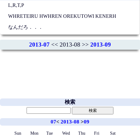
L,R,T,P
WHRETEIRU HWHREN OREKUTOWI KENERH
なんだろ．．．
2013-07
<< 2013-08 >>
2013-09
検索
07
<
2013-08
>
09
Sun
Mon
Tue
Wed
Thu
Fri
Sat