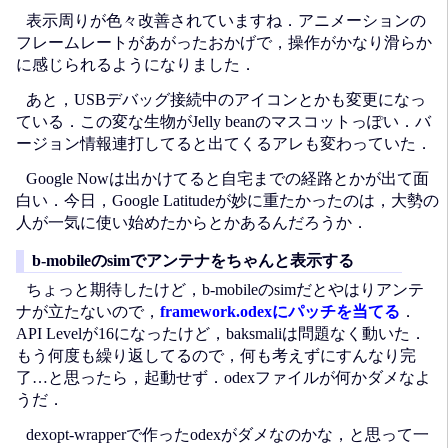
表示周りが色々改善されていますね．アニメーションの
フレームレートがあがったおかげで，操作がかなり滑らか
に感じられるようになりました．
あと，USBデバッグ接続中のアイコンとかも変更になっ
ている．この変な生物がJelly beanのマスコットっぽい．バ
ージョン情報連打してると出てくるアレも変わっていた．
Google Nowは出かけてると自宅までの経路とかが出て面
白い．今日，Google Latitudeが妙に重たかったのは，大勢の
人が一気に使い始めたからとかあるんだろうか．
b-mobileのsimでアンテナをちゃんと表示する
ちょっと期待したけど，b-mobileのsimだとやはりアンテ
ナが立たないので，
framework.odexにパッチを当てる
．
API Levelが16になったけど，baksmaliは問題なく動いた．
もう何度も繰り返してるので，何も考えずにすんなり完
了…と思ったら，起動せず．odexファイルが何かダメなよ
うだ．
dexopt-wrapperで作ったodexがダメなのかな，と思って一