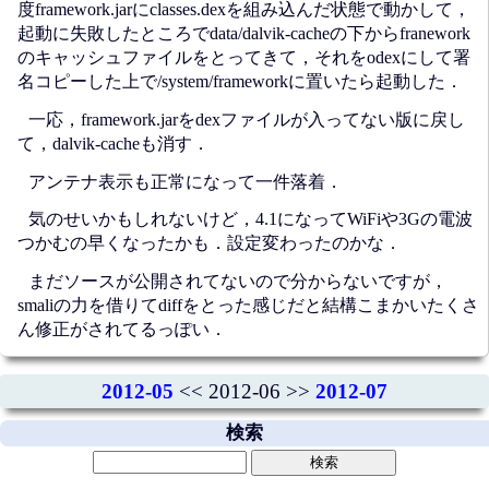
度framework.jarにclasses.dexを組み込んだ状態で動かして，
起動に失敗したところでdata/dalvik-cacheの下からfranework
のキャッシュファイルをとってきて，それをodexにして署
名コピーした上で/system/frameworkに置いたら起動した．
一応，framework.jarをdexファイルが入ってない版に戻し
て，dalvik-cacheも消す．
アンテナ表示も正常になって一件落着．
気のせいかもしれないけど，4.1になってWiFiや3Gの電波
つかむの早くなったかも．設定変わったのかな．
まだソースが公開されてないので分からないですが，
smaliの力を借りてdiffをとった感じだと結構こまかいたくさ
ん修正がされてるっぽい．
2012-05
<< 2012-06 >>
2012-07
検索