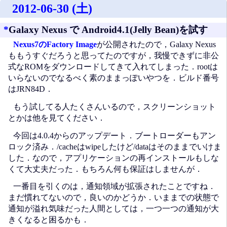
2012-06-30 (土)
*
Galaxy Nexus で Android4.1(Jelly Bean)を試す
Nexus7のFactory Image
が公開されたので，Galaxy Nexus
ももうすぐだろうと思ってたのですが，我慢できずに非公
式なROMをダウンロードしてきて入れてしまった．rootは
いらないのでなるべく素のままっぽいやつを．ビルド番号
はJRN84D．
もう試してる人たくさんいるので，スクリーンショット
とかは他を見てください．
今回は4.0.4からのアップデート．ブートローダーもアン
ロック済み．/cacheはwipeしたけど/dataはそのままでいけま
した．なので，アプリケーションの再インストールもしな
くて大丈夫だった．もちろん何も保証はしませんが．
一番目を引くのは，通知領域が拡張されたことですね．
まだ慣れてないので，良いのかどうか．いままでの状態で
通知が溢れ気味だった人間としては，一つ一つの通知が大
きくなると困るかも．