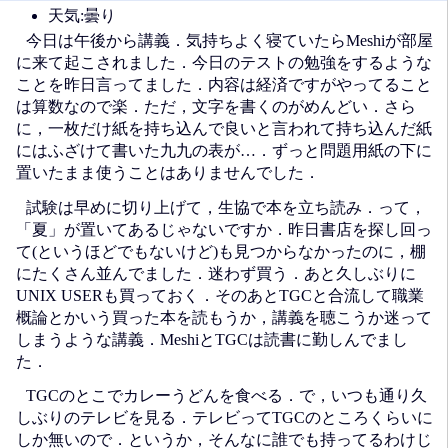
天気:曇り
今日は午後から講義．気持ちよく寝ていたらMeshiが部屋
に来て起こされました．今日のテストの勉強をするような
ことを昨日言ってました．内容は経済ですがやってること
は算数なので楽．ただ，文字を書くのがめんどい．さら
に，一枚だけ紙を持ち込んで良いと言われて持ち込んだ紙
にはふざけて書いた九九の表が…．ずっと問題用紙の下に
置いたまま使うことはありませんでした．
試験は早めに切り上げて，生協で本を立ち読み．って，
「夏」が置いてあるじゃないですか．昨日書店を探し回っ
て(というほどでもないけど)も見つからなかったのに，棚
にたくさん並んでました．迷わず買う．あと久しぶりに
UNIX USERも買っておく．そのあとTGCと合流して職業
概論とかいう買った本を読もうか，講義を聴こうか迷って
しまうような講義．MeshiとTGCは読書に勤しんでまし
た．
TGCのとこでカレーうどんを食べる．で，いつも通り久
しぶりのテレビを見る．テレビってTGCのところくらいに
しか無いので．というか，そんなに誰でも持ってるわけじ