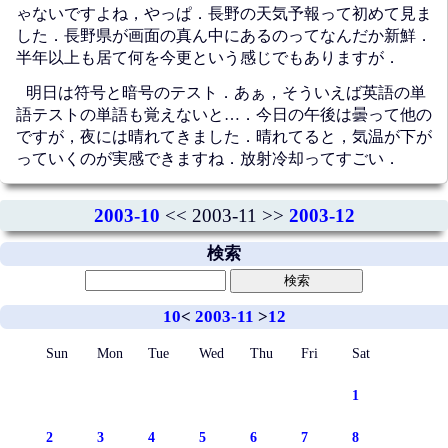
ゃないですよね，やっぱ．長野の天気予報って初めて見ま
した．長野県が画面の真ん中にあるのってなんだか新鮮．
半年以上も居て何を今更という感じでもありますが．
明日は符号と暗号のテスト．あぁ，そういえば英語の単
語テストの単語も覚えないと…．今日の午後は曇って他の
ですが，夜には晴れてきました．晴れてると，気温が下が
っていくのが実感できますね．放射冷却ってすごい．
2003-10
<< 2003-11 >>
2003-12
検索
10
<
2003-11
>
12
Sun
Mon
Tue
Wed
Thu
Fri
Sat
1
2
3
4
5
6
7
8