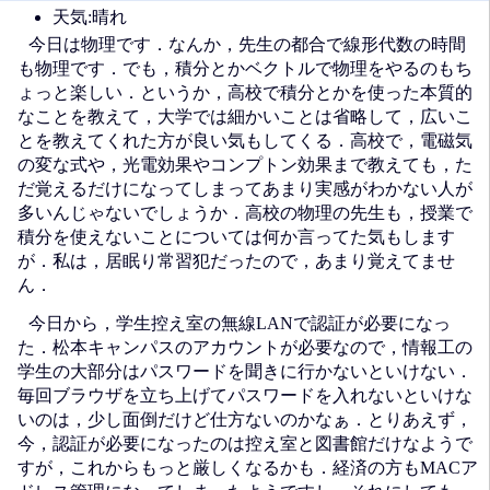
天気:晴れ
今日は物理です．なんか，先生の都合で線形代数の時間
も物理です．でも，積分とかベクトルで物理をやるのもち
ょっと楽しい．というか，高校で積分とかを使った本質的
なことを教えて，大学では細かいことは省略して，広いこ
とを教えてくれた方が良い気もしてくる．高校で，電磁気
の変な式や，光電効果やコンプトン効果まで教えても，た
だ覚えるだけになってしまってあまり実感がわかない人が
多いんじゃないでしょうか．高校の物理の先生も，授業で
積分を使えないことについては何か言ってた気もします
が．私は，居眠り常習犯だったので，あまり覚えてませ
ん．
今日から，学生控え室の無線LANで認証が必要になっ
た．松本キャンパスのアカウントが必要なので，情報工の
学生の大部分はパスワードを聞きに行かないといけない．
毎回ブラウザを立ち上げてパスワードを入れないといけな
いのは，少し面倒だけど仕方ないのかなぁ．とりあえず，
今，認証が必要になったのは控え室と図書館だけなようで
すが，これからもっと厳しくなるかも．経済の方もMACア