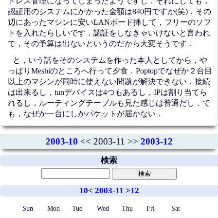
ドレス管理になってしまったようですし．それにしても，
認証用のシステムにかかった金額は840円ですか(笑)．その
辺にあったマシンに安いLANボード挿して，フリーのソフ
トを入れたらしいです．認証をしなきゃいけないと言われ
て，その予算は出ないというのだから大変そうです．
と，いう話をそのシステムを作った本人としてから，や
っぱりMeshiのところへ行って夕食．Poptopでなぜか２台目
以上のマシンが同時に使えない問題が解決できない．接続
は出来るし，tunデバイスは4つもあるし，IPは割り当てら
れるし，ルーティングテーブルも見た感じは普通だし．で
も，なぜか一台にしかパケットが届かない．
2003-10
<< 2003-11 >>
2003-12
検索
10
<
2003-11
>
12
Sun
Mon
Tue
Wed
Thu
Fri
Sat