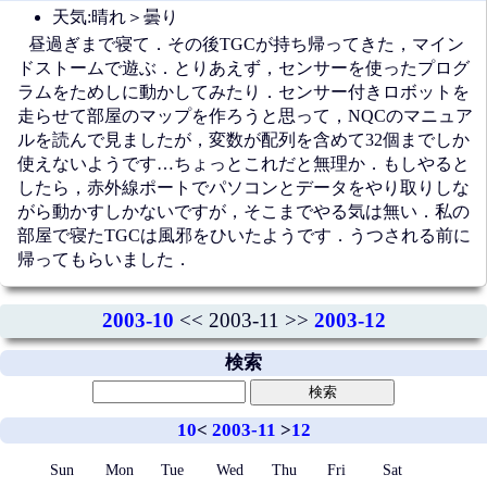
天気:晴れ＞曇り
昼過ぎまで寝て．その後TGCが持ち帰ってきた，マイン
ドストームで遊ぶ．とりあえず，センサーを使ったプログ
ラムをためしに動かしてみたり．センサー付きロボットを
走らせて部屋のマップを作ろうと思って，NQCのマニュア
ルを読んで見ましたが，変数が配列を含めて32個までしか
使えないようです…ちょっとこれだと無理か．もしやると
したら，赤外線ポートでパソコンとデータをやり取りしな
がら動かすしかないですが，そこまでやる気は無い．私の
部屋で寝たTGCは風邪をひいたようです．うつされる前に
帰ってもらいました．
2003-10
<< 2003-11 >>
2003-12
検索
10
<
2003-11
>
12
Sun
Mon
Tue
Wed
Thu
Fri
Sat