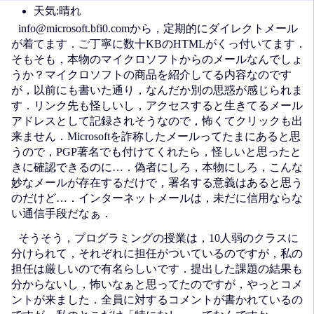
天気:晴れ
info@microsoft.bfi0.comから，定期的にダイレクトメール
が着てます．ご丁寧に数十KBのHTMLがくっ付いてます．
そもそも，本物のマイクロソフトからのメールなんでしょ
うか？マイクロソフトの商品を紹介してる内容なのです
が，以前にも書いた通り，なんだか別の思惑が感じられま
す．リンク先も怪しいし，アクセスすると生きてるメール
アドレスとして記録されそうなので，怖くてクリックも出
来ません．Microsoftを詐称したメールってたまにあると思
うので，PGP著名でも付けてくれたら，怪しいと思ったと
きに確認できるのに…．偽者にしろ，本物にしろ，こんな
妙なメールが存在するだけで，署名する意義はあると思う
のだけど…．インターネットメールは，未だに信用ならな
い通信手段だなぁ．
そうそう，プログラミングの授業は，10人弱のクラスに
分けられて，それぞれに担任がついているのですが，私の
担任は厳しいので有名らしいです．提出した課題の結果も
分からないし，怖いなぁと思ってたのですが，やっとコメ
ントが来ました．全員に対するコメントが書かれているの