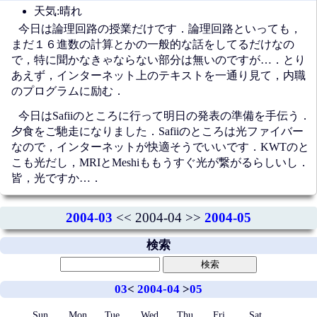
天気:晴れ
今日は論理回路の授業だけです．論理回路といっても，
まだ１６進数の計算とかの一般的な話をしてるだけなの
で，特に聞かなきゃならない部分は無いのですが…．とり
あえず，インターネット上のテキストを一通り見て，内職
のプログラムに励む．
今日はSafiiのところに行って明日の発表の準備を手伝う．
夕食をご馳走になりました．Safiiのところは光ファイバー
なので，インターネットが快適そうでいいです．KWTのと
こも光だし，MRIとMeshiももうすぐ光が繋がるらしいし．
皆，光ですか…．
2004-03
<< 2004-04 >>
2004-05
検索
03
<
2004-04
>
05
Sun
Mon
Tue
Wed
Thu
Fri
Sat