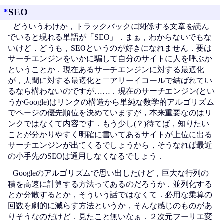
*
SEO
どういうわけか，トラックバックに関係する文章を読ん
でいると現れる単語が「SEO」．まぁ，わからないでもな
いけど．どうも，SEOというのが好きになれません．要は
サーチエンジンをいかに騙して自分のサイトに人を呼ぶか
ということか．現在あるサーチエンジンに対する最適化
が，人間に対する最適化と二アリーイコールで結ばれてい
るなら構わないのですが……．現在のサーチエンジン(とい
うかGoogle)はリンクの構造から単純な数学的アルゴリズム
でページの優先順位を決めていますが，本来重要なのはリ
ンクではなくて内容です．もう少し(？)待てば，知りたい
ことが分かりやすく明確に書いてあるサイトが上位に出る
サーチエンジンが出てくるでしょうから，そうなれば最近
の小手先のSEOは通用しなくなるでしょう．
Googleのアルゴリズムで思い出したけど，巨大な行列の
積を高速に計算する方法ってあるのだろうか．並列化する
とか分散するとか，そういう話ではなくて．必用な乗算の
回数を劇的に減らす方法というか，そんな感じのものがあ
りそうなのだけど．見たこと無いなぁ．２次元フーリエ変