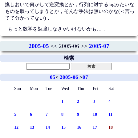
換しおいて何かして逆変換とか，行列に対するlogみたいな
ものを取ってしまうとか，そんな手法は無いのかな(＜言っ
てて分かってない)．
もっと数学を勉強しなきゃいけないかも…．
2005-05
<< 2005-06 >>
2005-07
検索
05
<
2005-06
>
07
Sun
Mon
Tue
Wed
Thu
Fri
Sat
1
2
3
4
5
6
7
8
9
10
11
12
13
14
15
16
17
18