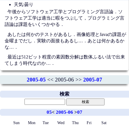
天気:曇り
午後からソフトウェア工学とプログラミング言語論．ソ
フトウェア工学は適当に暇をつぶして，プログラミング言
語論は課題をいくつかやる．
あしたは何かのテストがあるし．画像処理とJavaの課題が
金曜までだし．実験の面接もあるし…．あとは何かあるか
な…．
最近は512ビット程度の素因数分解は数体ふるい法で出来
てしまう時代なのか…．
2005-05
<< 2005-06 >>
2005-07
検索
05
<
2005-06
>
07
Sun
Mon
Tue
Wed
Thu
Fri
Sat