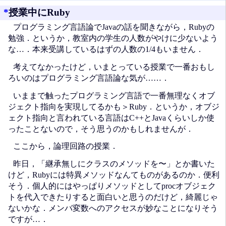
*
授業中にRuby
プログラミング言語論でJavaの話を聞きながら，Rubyの
勉強．というか，教室内の学生の人数がやけに少ないよう
な…．本来受講しているはずの人数の1/4もいません．
考えてなかったけど，いまとっている授業で一番おもし
ろいのはプログラミング言語論な気が……．
いままで触ったプログラミング言語で一番無理なくオブ
ジェクト指向を実現してるかも＞Ruby．というか，オブジ
ェクト指向と言われている言語はC++とJavaくらいしか使
ったことないので，そう思うのかもしれませんが．
ここから，論理回路の授業．
昨日，「継承無しにクラスのメソッドを〜」とか書いた
けど，Rubyには特異メソッドなんてものがあるのか．便利
そう．個人的にはやっぱりメソッドとしてprocオブジェク
トを代入できたりすると面白いと思うのだけど，綺麗じゃ
ないかな．メンバ変数へのアクセスが妙なことになりそう
ですが…．