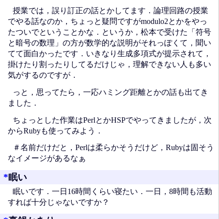
授業では，誤り訂正の話とかしてます．論理回路の授業
でやる話なのか，ちょっと疑問ですがmodulo2とかをやっ
たついでということかな．というか，松本で受けた「符号
と暗号の数理」の方が数学的な説明がそれっぽくて，聞い
てて面白かったです．いきなり生成多項式が提示されて，
掛けたり割ったりしてるだけじゃ，理解できない人も多い
気がするのですが．
っと，思ってたら，一応ハミング距離とかの話も出てき
ました．
ちょっとした作業はPerlとかHSPでやってきましたが，次
からRubyも使ってみよう．
＃名前だけだと，Perlは柔らかそうだけど，Rubyは固そう
なイメージがあるなぁ
*
眠い
眠いです．一日16時間くらい寝たい．一日，8時間も活動
すれば十分じゃないですか？