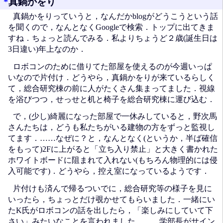
*
真鍋かをり
真鍋かをりっていうと，なんだかblogがどうこうという話
を聞くので，なんとなくGoogleで検索．トップに出てきま
すね．ちょっと読んでみる．私よりちょうど２歳(誕生日は
3日違い)年上なのか．
ロボコンのために借りてた部屋を使えるのが今週いっぱ
いなので片付け．どうやら，真鍋かをりが来ているらしく
て，総合研究棟の前に人がたくさん集まってました．視線
を浴びつつ，せっせと机と椅子を総合研究棟に運び込む．
で，(少し)綺麗になった部屋で一休みしていると，野次馬
さんたちは，どうも私たちがいる建物の方をずっと監視し
てます．……なぜに？と，なんとなく(というか，半ば確信
をもって)2Fに上がると「立ち入り禁止」と大きく書かれた
ホワイトボードに阻まれて入れない(もちろん物理的には侵
入可能です)．どうやら，控え室になっているようです．
片付けも済んで帰るついでに，総合研究等の様子を見に
いったら，ちょっとだけ覗かせてもらいました．一緒にい
たK氏がロボコンの話を出したら，「楽しみにしていて下
さい」みたいなことを言われました……．学部長がサイン