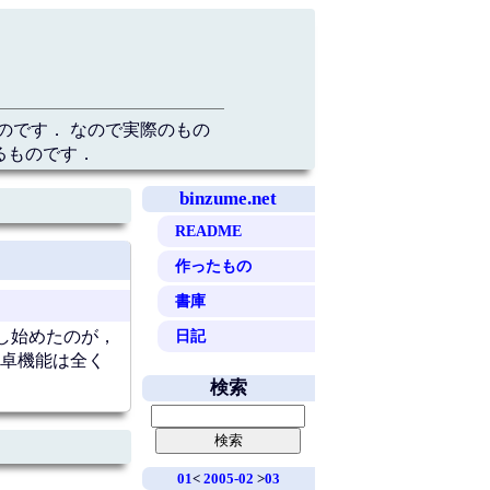
のです． なので実際のもの
るものです．
binzume.net
README
作ったもの
書庫
日記
し始めたのが，
電卓機能は全く
検索
01
<
2005-02
>
03