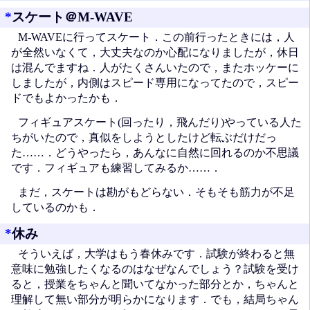
*
スケート＠M-WAVE
M-WAVEに行ってスケート．この前行ったときには，人
が全然いなくて，大丈夫なのか心配になりましたが，休日
は混んでますね．人がたくさんいたので，またホッケーに
しましたが，内側はスピード専用になってたので，スピー
ドでもよかったかも．
フィギュアスケート(回ったり，飛んだり)やっている人た
ちがいたので，真似をしようとしたけど転ぶだけだっ
た……．どうやったら，あんなに自然に回れるのか不思議
です．フィギュアも練習してみるか……．
まだ，スケートは勘がもどらない．そもそも筋力が不足
しているのかも．
*
休み
そういえば，大学はもう春休みです．試験が終わると無
意味に勉強したくなるのはなぜなんでしょう？試験を受け
ると，授業をちゃんと聞いてなかった部分とか，ちゃんと
理解して無い部分が明らかになります．でも，結局ちゃん