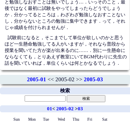
と勉強しなおすことは無いでしょう…．いっそのこと，最
後ではなく最初に試験をやってしまったらどうでしょう
か．分かってるところは，わざわざ勉強しなおすことない
し，分からないところの勉強に集中できます．って，それ
じゃ成績を付けられませんが．
試験前になると，そこまでして単位が欲しいのかと思う
ほど一生懸命勉強してる人がいますが，それなら普段から
授業を聞いてた方が楽が出来るのに……．別に一生懸命に
ならなくても，とりあえず教室にいてBGM代わりに先生の
話を聞いていれば，単位くらいは何とかなるでしょう．
2005-01
<< 2005-02 >>
2005-03
検索
01
<
2005-02
>
03
Sun
Mon
Tue
Wed
Thu
Fri
Sat