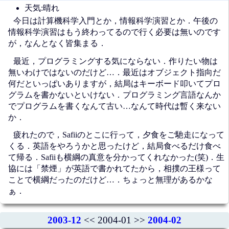
天気:晴れ
今日は計算機科学入門とか，情報科学演習とか．午後の
情報科学演習はもう終わってるので行く必要は無いのです
が，なんとなく皆集まる．
最近，プログラミングする気にならない．作りたい物は
無いわけではないのだけど…．最近はオブジェクト指向だ
何だといっぱいありますが，結局はキーボード叩いてプロ
グラムを書かないといけない．プログラミング言語なんか
でプログラムを書くなんて古い…なんて時代は暫く来ない
か．
疲れたので，Safiiのとこに行って，夕食をご馳走になって
くる．英語をやろうかと思ったけど，結局食べるだけ食べ
て帰る．Safiiも横綱の真意を分かってくれなかった(笑)．生
協には「禁煙」が英語で書かれてたから，相撲の王様って
ことで横綱だったのだけど…．ちょっと無理があるかな
ぁ．
2003-12
<< 2004-01 >>
2004-02