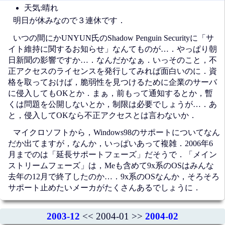
天気:晴れ
明日が休みなので３連休です．
いつの間にかUNYUN氏のShadow Penguin Securityに「サ
イト維持に関するお知らせ」なんてものが…．やっぱり朝
日新聞の影響ですか…．なんだかなぁ．いっそのこと，不
正アクセスのライセンスを発行してみれば面白いのに．資
格を取っておけば，脆弱性を見つけるために企業のサーバ
に侵入してもOKとか．まぁ，前もって通知するとか，暫
くは問題を公開しないとか，制限は必要でしょうが…．あ
と，侵入してOKなら不正アクセスとは言わないか．
マイクロソフトから，Windows98のサポートについてなん
だか出てますが，なんか，いっぱいあって複雑．2006年6
月までのは「延長サポートフェーズ」だそうで．「メイン
ストリームフェーズ」は，Meも含めて9x系のOSはみんな
去年の12月で終了したのか…．9x系のOSなんか，そろそろ
サポート止めたいメーカがたくさんあるでしょうに．
2003-12
<< 2004-01 >>
2004-02