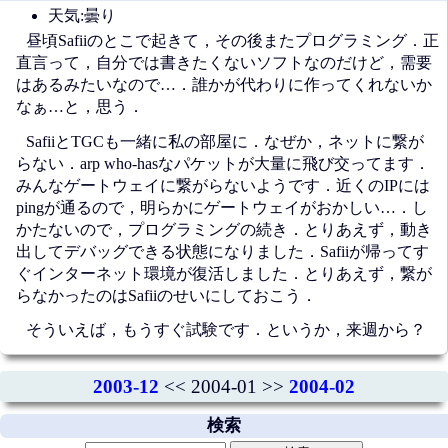
天気:曇り
昼頃Safiiのとこで起きて，その後またプログラミング．正
直言って，自分では書きたくないソフトなのだけど，需要
はあるみたいなので…．誰かが代わりに作ってくれないか
なぁ…と，思う．
SafiiとTGCも一緒に私の部屋に．なぜか，ネットに繋が
らない．arp who-hasなパケットが大量に飛び交ってます．
みんなゲートウェイに繋がらないようです．近くのIPには
pingが通るので，明らかにゲートウェイがおかしい…．し
かたないので，プログラミングの続き．とりあえず，動き
出してデバッグできる状態になりました．Safiiが帰ってす
ぐインターネット環境が復活しました．とりあえず，繋が
らなかったのはSafiiのせいにしておこう．
そういえば，もうすぐ試験です．というか，来週から？
2003-12
<< 2004-01 >>
2004-02
検索