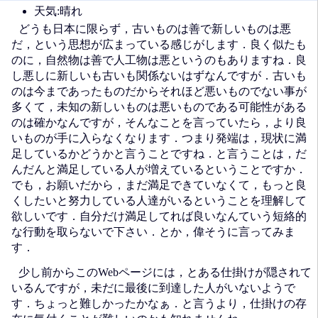
天気:晴れ
どうも日本に限らず，古いものは善で新しいものは悪
だ，という思想が広まっている感じがします．良く似たも
のに，自然物は善で人工物は悪というのもありますね．良
し悪しに新しいも古いも関係ないはずなんですが．古いも
のは今まであったものだからそれほど悪いものでない事が
多くて，未知の新しいものは悪いものである可能性がある
のは確かなんですが，そんなことを言っていたら，より良
いものが手に入らなくなります．つまり発端は，現状に満
足しているかどうかと言うことですね．と言うことは，だ
んだんと満足している人が増えているということですか．
でも，お願いだから，まだ満足できていなくて，もっと良
くしたいと努力している人達がいるということを理解して
欲しいです．自分だけ満足してれば良いなんていう短絡的
な行動を取らないで下さい．とか，偉そうに言ってみま
す．
少し前からこのWebページには，とある仕掛けが隠されて
いるんですが，未だに最後に到達した人がいないようで
す．ちょっと難しかったかなぁ．と言うより，仕掛けの存