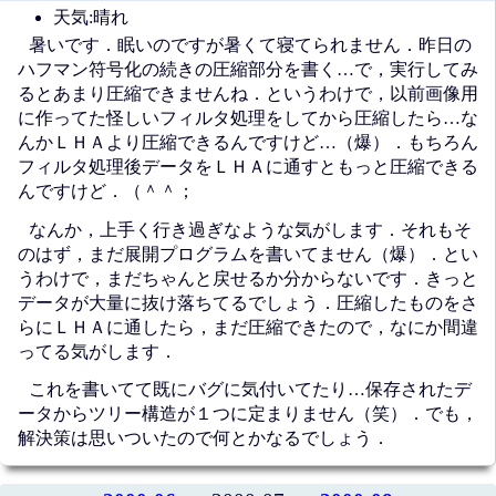
天気:晴れ
暑いです．眠いのですが暑くて寝てられません．昨日の
ハフマン符号化の続きの圧縮部分を書く…で，実行してみ
るとあまり圧縮できませんね．というわけで，以前画像用
に作ってた怪しいフィルタ処理をしてから圧縮したら…な
んかＬＨＡより圧縮できるんですけど…（爆）．もちろん
フィルタ処理後データをＬＨＡに通すともっと圧縮できる
んですけど．（＾＾；
なんか，上手く行き過ぎなような気がします．それもそ
のはず，まだ展開プログラムを書いてません（爆）．とい
うわけで，まだちゃんと戻せるか分からないです．きっと
データが大量に抜け落ちてるでしょう．圧縮したものをさ
らにＬＨＡに通したら，まだ圧縮できたので，なにか間違
ってる気がします．
これを書いてて既にバグに気付いてたり…保存されたデ
ータからツリー構造が１つに定まりません（笑）．でも，
解決策は思いついたので何とかなるでしょう．