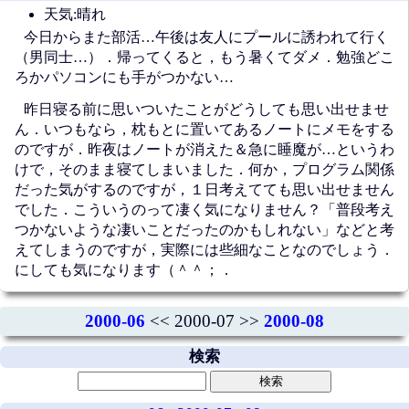
天気:晴れ
今日からまた部活…午後は友人にプールに誘われて行く
（男同士…）．帰ってくると，もう暑くてダメ．勉強どこ
ろかパソコンにも手がつかない…
昨日寝る前に思いついたことがどうしても思い出せませ
ん．いつもなら，枕もとに置いてあるノートにメモをする
のですが．昨夜はノートが消えた＆急に睡魔が…というわ
けで，そのまま寝てしまいました．何か，プログラム関係
だった気がするのですが，１日考えてても思い出せません
でした．こういうのって凄く気になりません？「普段考え
つかないような凄いことだったのかもしれない」などと考
えてしまうのですが，実際には些細なことなのでしょう．
にしても気になります（＾＾；．
2000-06
<< 2000-07 >>
2000-08
検索