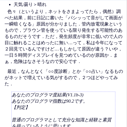
天気:曇り＞晴れ
色々（というより，ネットをさまよってたら，偶然）調
べた結果，前に日記に書いた「パシッって音がして画面が
一瞬暗くなる」原因が分かりました．管内放電現象という
もので，ブラウン管を使っている限り発生する可能性のあ
るものだそうです．ただ，発生頻度が非常に低いので人の
目に触れることはめったに無い…って，私は今年になって
２回見ているんですけど…もしかして原因が違う？いや，
一日５時間ディスプレイを見つめているのが原因か．ま
ぁ，危険はなさそうなので安心です．
最近，なんとなく「○○度診断」とか「○○占い」なるもの
がネットで増えている気がするので，２つほどやってみ
た．
あなたのプログラマ度結果(V1.1b-3)
あなたのプログラマ指数は90.2です。
【判定】
普通のプログラマとして充分な知識と経験と素質
を持っているように思います。