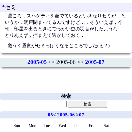
*
セミ
昼ころ，スパゲティを茹でているといきなりセミが．と
いうか，網戸閉まってるんですけど…．そういえば，今
朝，部屋を出るときにでっかい虫の羽音がしたような…．
とりあえず，捕まえて逃がしておく．
危うく昼食がセミっぽくなるところでした(ぇ？)．
2005-05
<< 2005-06 >>
2005-07
検索
05
<
2005-06
>
07
Sun
Mon
Tue
Wed
Thu
Fri
Sat