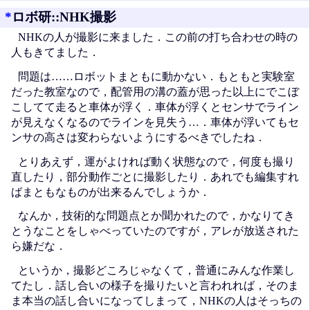
*
ロボ研::NHK撮影
NHKの人が撮影に来ました．この前の打ち合わせの時の
人もきてました．
問題は……ロボットまともに動かない．もともと実験室
だった教室なので，配管用の溝の蓋が思った以上にでこぼ
こしてて走ると車体が浮く．車体が浮くとセンサでライン
が見えなくなるのでラインを見失う…．車体が浮いてもセ
ンサの高さは変わらないようにするべきでしたね．
とりあえず，運がよければ動く状態なので，何度も撮り
直したり，部分動作ごとに撮影したり．あれでも編集すれ
ばまともなものが出来るんでしょうか．
なんか，技術的な問題点とか聞かれたので，かなりてき
とうなことをしゃべっていたのですが，アレが放送された
ら嫌だな．
というか，撮影どころじゃなくて，普通にみんな作業し
てたし．話し合いの様子を撮りたいと言われれば，そのま
ま本当の話し合いになってしまって，NHKの人はそっちの