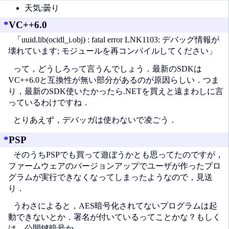
天気:曇り
*
VC++6.0
「uuid.lib(ocidl_i.obj) : fatal error LNK1103: デバッグ情報が
壊れています; モジュールを再コンパイルしてください」
って，どうしろって言うんでしょう．最新のSDKは
VC++6.0と互換性が無い部分があるのが原因らしい．つま
り，最新のSDK使いたかったら.NETを買えと遠まわしに言
っているわけですね．
とりあえず，デバッガは使わないで凌ごう．
*
PSP
そのうちPSPでも買って遊ぼうかとも思ってたのですが，
ファームウェアのバージョンアップでユーザが作ったプロ
グラムが実行できなくなってしまったようなので，見送
り．
うわさによると，AES暗号化されてないプログラムは起
動できないとか．署名が付いているってことかな？もしく
は，公開鍵暗号か．