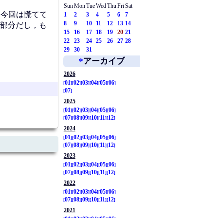
Sun
Mon
Tue
Wed
Thu
Fri
Sat
．今回は慌てて
1
2
3
4
5
6
7
8
9
10
11
12
13
14
部分だし，も
15
16
17
18
19
20
21
22
23
24
25
26
27
28
29
30
31
*
アーカイブ
2026
01
02
03
04
05
06
07
2025
01
02
03
04
05
06
07
08
09
10
11
12
2024
01
02
03
04
05
06
07
08
09
10
11
12
2023
01
02
03
04
05
06
07
08
09
10
11
12
2022
01
02
03
04
05
06
07
08
09
10
11
12
2021