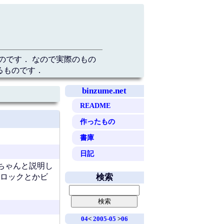
のです． なので実際のもの
るものです．
binzume.net
README
作ったもの
書庫
日記
ちゃんと説明し
クロックとかビ
検索
04
<
2005-05
>
06