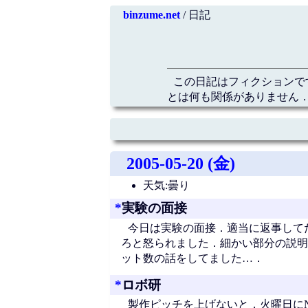
binzume.net
/ 日記
この日記はフィクションで
とは何も関係がありません．
2005-05-20 (金)
天気:曇り
*
実験の面接
今日は実験の面接．適当に返事して
ろと怒られました．細かい部分の説明
ット数の話をしてました…．
*
ロボ研
製作ピッチを上げないと．火曜日に