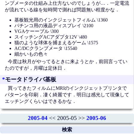
ンプメータの仕組み上仕方ないのでしょうが…．一定電流
が流れている線を短時間で測れば問題無い程度かな．
基板観光用のインクジェットフィルム \1360
パチンコ用の液晶ディスプレイ \2100
VGAケーーブル \300
スイッチングACアダプタ12V \480
猫のような球体を捕まえるゲーム \1575
AC/DCクランプメータ \15540
細かいもの色々
今度は秋月がやってるときに来ようとか，前回言ってい
たのですが，月曜は定休日．
*
モータドライバ基板
買ってきたフィルムにMRIのインクジェットプリンタで
パターンを印刷．凄く綺麗です．明日は感光して現像して
エッチングくらいはできるかな．
2005-04
<< 2005-05 >>
2005-06
検索