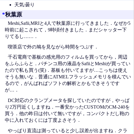
天気:曇り
*
秋葉原
Meshi,Safii,MRIと4人で秋葉原に行ってきました．なぜか5
時前に起こされて，9時頃付きました．まだシャッター下
りてるし……．
喫茶店で外の鳩を見ながら時間をつぶす．
千石電商で基板の感光用のフィルムを買ってから，周辺
をふらふらと．パチンコ用の液晶をSafiiとMeshiが買ってい
たので私も買う(笑)．基板も付いてますが…こっちは使え
そうも無いな．普通にATMELフラッシュメモリを積んでい
るので，がんばればソフトの解析とかもできそうです
が…．
DC対応のクランプメータを探していたのですが，やっぱ
り2万円近くしますね．一番安かったCUSTOMのCM-240を
買う．他の昨日は付いて無いですが，コンパクトだし鞄の
中に入れておくには丁度よさそう．
やっぱり直流は測っていると少し誤差が出ますね．クラ