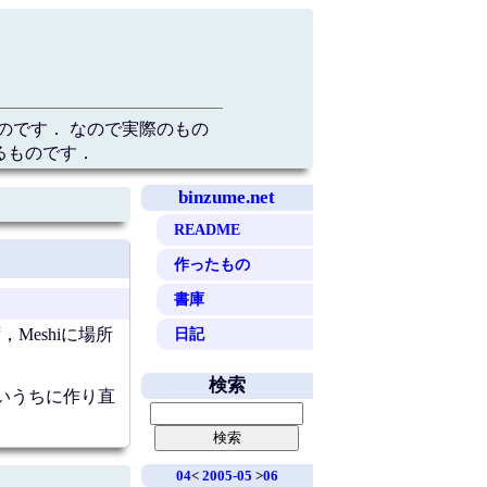
のです． なので実際のもの
るものです．
binzume.net
README
作ったもの
書庫
日記
Meshiに場所
検索
いうちに作り直
04
<
2005-05
>
06