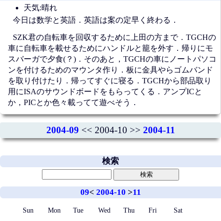
天気:晴れ
今日は数学と英語．英語は案の定早く終わる．
SZK君の自転車を回収するために上田の方まで．TGCHの
車に自転車を載せるためにハンドルと籠を外す．帰りにモ
スバーガで夕食(？)．そのあと，TGCHの車にノートパソコ
ンを付けるためのマウンタ作り．板に金具やらゴムバンド
を取り付けたり．帰ってすぐに寝る．TGCHから部品取り
用にISAのサウンドボードをもらってくる．アンプICと
か，PICとか色々載ってて遊べそう．
2004-09
<< 2004-10 >>
2004-11
検索
09
<
2004-10
>
11
Sun
Mon
Tue
Wed
Thu
Fri
Sat