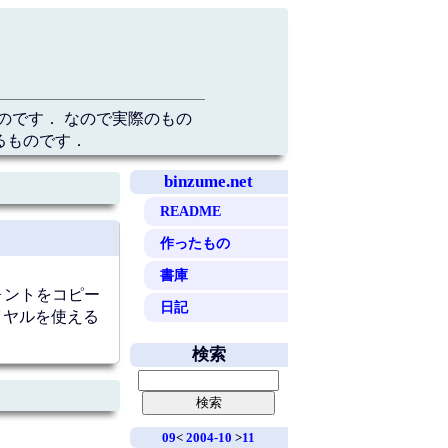
のです． なので実際のもの
るものです．
binzume.net
README
作ったもの
書庫
フォントをコピー
日記
イヤルを使える
検索
09
<
2004-10
>
11