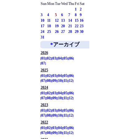
Sun
Mon
Tue
Wed
Thu
Fri
Sat
1
2
3
4
5
6
7
8
9
10
11
12
13
14
15
16
17
18
19
20
21
22
23
24
25
26
27
28
29
30
31
*
アーカイブ
2026
01
02
03
04
05
06
07
2025
01
02
03
04
05
06
07
08
09
10
11
12
2024
01
02
03
04
05
06
07
08
09
10
11
12
2023
01
02
03
04
05
06
07
08
09
10
11
12
2022
01
02
03
04
05
06
07
08
09
10
11
12