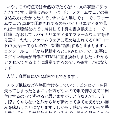
いや，この時点では全然めでたくない．元の状態に戻っ
ただけです．目標はWebサーバー化．ファームウェアの書
き込み方は分かったので，怖いもの無しです．で，ファー
ムウェアはZIPで圧縮されてるのもバイナリエディタで見
れば一目瞭然なので，展開して中身を書き換えます．で，
圧縮しなおして，バイナリエディタでファームウェアを作
り直す．ただ，ファームウェアに埋め込まれてるCRCコー
ド(？)が合ってないので，普通に起動すると止まります．
コンソールモードから起動するとOKみたい．で，無事に
ログイン画面が自作のHTMLに置き換わりました．外から
アクセスできるように設定できるので，Webサーバになり
ます．
人間，真面目にやれば何でもできます．
チップ抵抗などを半田付けをしていて，ピンセットを見
失ってしまったときに，仕方がないので爪で押さえて半田
付けするのって皆やると思いますが，どうなんでしょう．
手際よくやらないと爪から熱が伝わってきて耐えがたい痛
みを味わうことになります．しかも，熱いからといって手
を離しても，爪が加熱されているので，熱から逃れられな