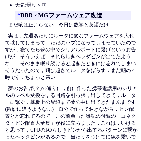
天気:曇り＞雨
*
BBR-4MGファームウェア改造
まだ咳は止まらない．今日は数学と英語だけ．
実は，先週あたりにルータに変なファームウェアを入れ
て壊してしまって，ただのハブになってしまっていたので
すが，寝てたら夢の中でシリアルポートに繋げというお告
げが．そういえば，それらしきヘッダピンが出てたよう
な…．そのまま眠り続けると起きたときには忘れてしまい
そうだったので，飛び起きてルータをばらす．まだ朝の４
時です．ちょっと寒い．
夢のお告げ(？)の通りに，前に作った携帯電話用のシリア
ルのレベル変換をする回路を引っ張り出してきて，ルータ
ーに繋ぐ．基板上の配線まで夢の中に出てきたまんまです
(微妙に違うような…)．自分で作っておきながら，ピン配
置とか忘れてるので，この前買った雑誌の付録の「コネク
タ・ピン配置大全集」が役に立ちました．これは，いける
と思って，CPUのI/Oらしきピンから出てるパターンに繋が
ったヘッダピンがあるので，当たりをつけてに線を繋いで