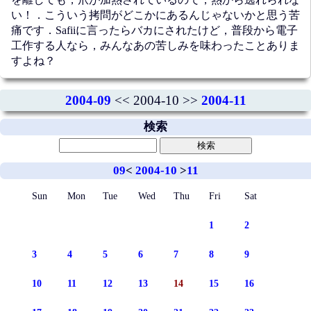
い！．こういう拷問がどこかにあるんじゃないかと思う苦
痛です．Safiiに言ったらバカにされたけど，普段から電子
工作する人なら，みんなあの苦しみを味わったことありま
すよね？
2004-09
<< 2004-10 >>
2004-11
検索
09
<
2004-10
>
11
Sun
Mon
Tue
Wed
Thu
Fri
Sat
1
2
3
4
5
6
7
8
9
10
11
12
13
14
15
16