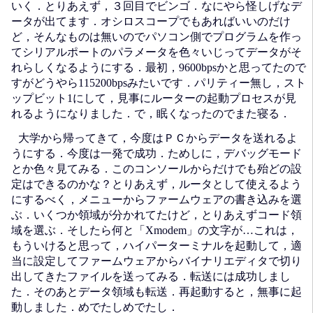
いく．とりあえず，３回目でビンゴ．なにやら怪しげなデ
ータが出てます．オシロスコープでもあればいいのだけ
ど，そんなものは無いのでパソコン側でプログラムを作っ
てシリアルポートのパラメータを色々いじってデータがそ
れらしくなるようにする．最初，9600bpsかと思ってたので
すがどうやら115200bpsみたいです．パリティー無し，スト
ップビット1にして，見事にルーターの起動プロセスが見
れるようになりました．で，眠くなったのでまた寝る．
大学から帰ってきて，今度はＰＣからデータを送れるよ
うにする．今度は一発で成功．ためしに，デバッグモード
とか色々見てみる．このコンソールからだけでも殆どの設
定はできるのかな？とりあえず，ルータとして使えるよう
にするべく，メニューからファームウェアの書き込みを選
ぶ．いくつか領域が分かれてたけど，とりあえずコード領
域を選ぶ．そしたら何と「Xmodem」の文字が…これは，
もういけると思って，ハイパーターミナルを起動して，適
当に設定してファームウェアからバイナリエディタで切り
出してきたファイルを送ってみる．転送には成功しまし
た．そのあとデータ領域も転送．再起動すると，無事に起
動しました．めでたしめでたし．