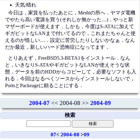
天気:晴れ
今日は，家賃を払ったあとに，Meshiの所へ．ヤマダ電機
でやたら高い電源を買う(それしか無かった…)．やっと新
マザーボードが使えます．しかも，今度はS-ATAに加えて
ギガビットなLANまで付いてるので，これまたちゃんと使
えるのが怪しい…．設定に苦労したりしないかなぁ．なん
だか最近，新しいハード恐怖症になってます．
とりあえず，FreeBSD5.3-BETA1をインストール．なん
と，いきなりS-ATAやギガビットなLANが使えそうな状
態．データを前のHDDからコピーして，必要なソフトも入
れる．今回はなるべくソースからインストールしないで，
PortsとPackeageに頼ることにする．
2004-07
<< 2004-08 >>
2004-09
検索
07
<
2004-08
>
09