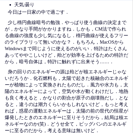
天気:曇り
今日は一日家の中で過ごす．
少し楕円曲線暗号の勉強．やっぱり使う曲線の決定まで
が，かなり手間がかかりますね．しかも，CM法で作られ
る曲線の強度も少し気になるし．楕円曲線が使えるフリー
のライブラリって無いのかな？．もちろん，MacOSから
Windowsまで同じように使えるのがいい．特許はたくさん
あってややこしいけど，殆どが効率を上げるための特許だ
から，暗号自体は，特許に触れずに出来そう……．
身の回りのエネルギーの源は殆どが核エネルギーじゃな
いだろうか．化石燃料も，太陽で起きた核融合のエネルギ
ーが植物によって変換されたものだし．風力や水力も，太
陽のエネルギーによって，空気や水が動くわけだし．地熱
も良く考えると，かなりの割合が原子の崩壊熱だし．とな
ると，違うのは潮力くらいかもしれないけど，もっと考え
れば，惑星の運動エネルギーは，太陽の前の世代の恒星が
爆発したときのエネルギーに至りそうだから，結局は核エ
ネルギーなのか(笑)．どうせ全て，ビッグバンのエネルギ
ーに至るのだから，考える意味は無いけど．